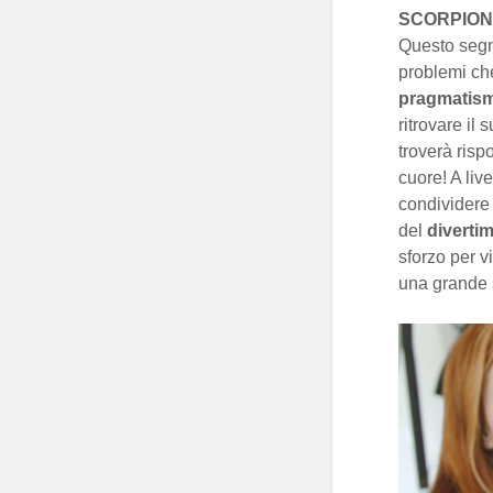
SCORPION
Questo segn
problemi che
pragmatis
ritrovare il
troverà risp
cuore! A liv
condividere
del
diverti
sforzo per 
una grande s