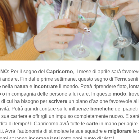
NO:
Per il segno del
Capricorno
, il mese di aprile sarà favorev
si andare. Fin dalle prime settimane, questo segno di
Terra
senti
e nella natura e
incontrare
il mondo. Potrà riprendere fiato, lont
lo o in compagnia delle persone a lui care. In questo
modo
, trov
e di cui ha bisogno per
scrivere
un piano d’azione favorevole al
tività. Potrà quindi contare sulle influenze
benefiche
dei pianeti
 sua carriera e offrirgli un impulso completamente nuovo. E sarà 
ita di tempo! Il Capricorno avrà tutte le
carte
in mano per agire
tti. Avrà l’autonomia di stimolare le sue squadre e
migliorare
le 
iorni saranno
incoraggianti
sotto ogni punto di vista!