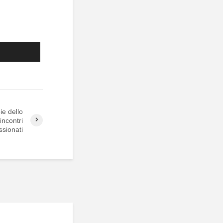
ie dello
ncontri
sionati