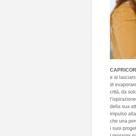
CAPRICOR
e al lasciar
di evaporar
città, da so
l’ispirazion
della sua at
impulso alla
che una perd
i suoi proge
I prossimi g