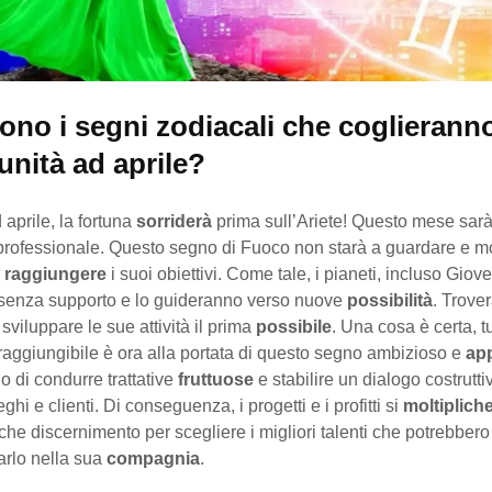
ono i segni zodiacali che coglieranno
unità ad aprile?
aprile, la fortuna
sorriderà
prima sull’Ariete! Questo mese sar
professionale. Questo segno di Fuoco non starà a guardare e mo
r
raggiungere
i suoi obiettivi. Come tale, i pianeti, incluso Giove
senza supporto e lo guideranno verso nuove
possibilità
. Trove
 sviluppare le sue attività il prima
possibile
. Una cosa è certa, t
raggiungibile è ora alla portata di questo segno ambizioso e
ap
o di condurre trattative
fruttuose
e stabilire un dialogo costrutti
eghi e clienti. Di conseguenza, i progetti e i profitti si
moltiplich
he discernimento per scegliere i migliori talenti che potrebbero
rlo nella sua
compagnia
.