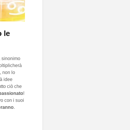
 le
à sinonimo
ltiplicherà
, non lo
rà idee
utto ciò che
passionato
!
vo con i suoi
eranno
.