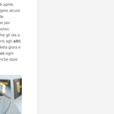
i aprile.
ggere alcuni
de
ie per
passo,
he gli sta a
rsi agli
altri
,
della gioia e
are
ogni
nche dare