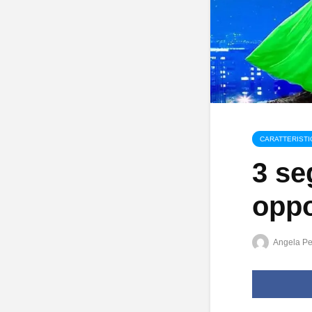
CARATTERISTI
3 se
oppo
Angela Pe