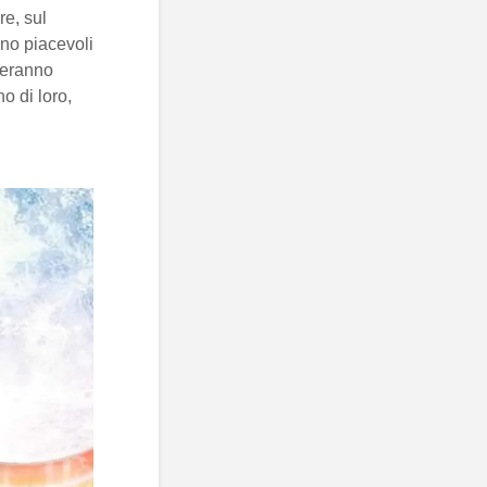
re, sul
ono piacevoli
ieranno
o di loro,