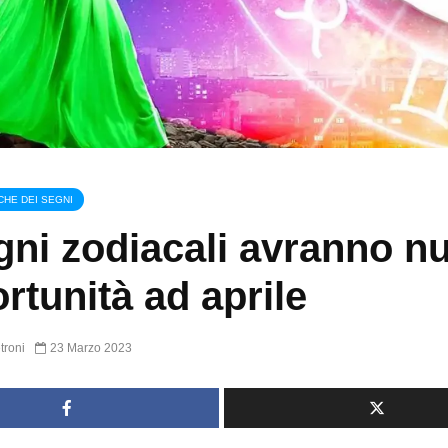
CHE DEI SEGNI
gni zodiacali avranno n
rtunità ad aprile
troni
23 Marzo 2023