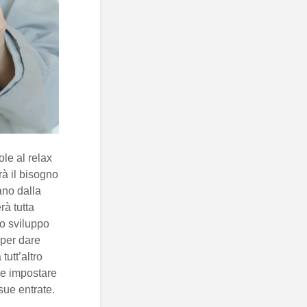
ole al relax
rà il bisogno
ano dalla
erà tutta
lo sviluppo
 per dare
tutt’altro
 e impostare
sue entrate.