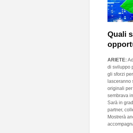
Quali s
opport
ARIETE:
Ad 
di sviluppo 
gli sforzi pe
lasceranno 
originali per
sembrava ir
Sarà in grad
partner, coll
Mostrerà anc
accompagna