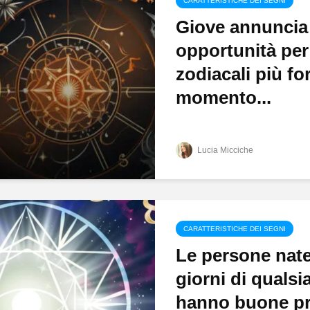
CARATTERISTICHE DEI SEGNI
Giove annuncia
opportunità per
zodiacali più fo
momento...
Lucia Micciche
CARATTERISTICHE DEI SEGNI
Le persone nate
giorni di qualsi
hanno buone pr