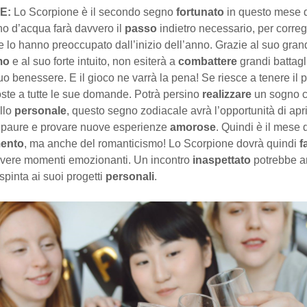
E:
Lo Scorpione è il secondo segno
fortunato
in questo mese d
o d’acqua farà davvero il
passo
indietro necessario, per corre
 lo hanno preoccupato dall’inizio dell’anno. Grazie al suo gran
mo
e al suo forte intuito, non esiterà a
combattere
grandi battagl
 suo benessere. E il gioco ne varrà la pena! Se riesce a tenere il 
oste a tutte le sue domande. Potrà persino
realizzare
un sogno c
ello
personale
, questo segno zodiacale avrà l’opportunità di apri
 paure e provare nuove esperienze
amorose
. Quindi è il mese 
mento
, ma anche del romanticismo! Lo Scorpione dovrà quindi
f
vivere momenti emozionanti. Un incontro
inaspettato
potrebbe a
pinta ai suoi progetti
personali
.