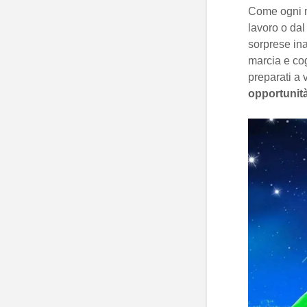
Come ogni me
lavoro o dal
sorprese in
marcia e cog
preparati a 
opportunit