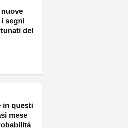
 nuove
 i segni
rtunati del
 in questi
asi mese
obabilità