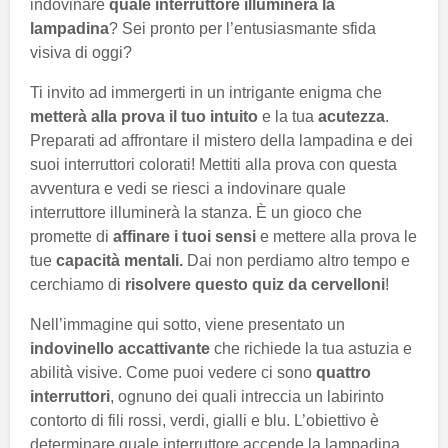
indovinare
quale interruttore illuminerà la
lampadina
? Sei pronto per l’entusiasmante sfida
visiva di oggi?
Ti invito ad immergerti in un intrigante enigma che
metterà alla prova il tuo intuito
e la tua
acutezza
.
Preparati ad affrontare il mistero della lampadina e dei
suoi interruttori colorati! Mettiti alla prova con questa
avventura e vedi se riesci a indovinare quale
interruttore illuminerà la stanza. È un gioco che
promette di
affinare i tuoi sensi
e mettere alla prova le
tue
capacità mentali.
Dai non perdiamo altro tempo e
cerchiamo di
risolvere questo quiz da cervelloni
!
Nell’immagine qui sotto, viene presentato un
indovinello accattivante
che richiede la tua astuzia e
abilità visive. Come puoi vedere ci sono
quattro
interruttori
, ognuno dei quali intreccia un labirinto
contorto di fili rossi, verdi, gialli e blu. L’obiettivo è
determinare quale interruttore accende la lampadina.