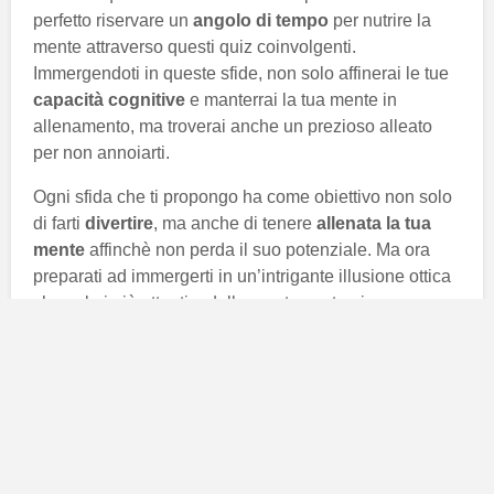
perfetto riservare un
angolo di tempo
per nutrire la
mente attraverso questi quiz coinvolgenti.
Immergendoti in queste sfide, non solo affinerai le tue
capacità cognitive
e manterrai la tua mente in
allenamento, ma troverai anche un prezioso alleato
per non annoiarti.
Ogni sfida che ti propongo ha come obiettivo non solo
di farti
divertire
, ma anche di tenere
allenata la tua
mente
affinchè non perda il suo potenziale. Ma ora
preparati ad immergerti in un’intrigante illusione ottica
che solo i più attenti e dalla mente acuta, riescono a
risolvere in soli 10 secondi. Sei pronto ad accettare la
sfida?
Invita anche i tuoi amici e parenti tutti a unirsi e
partecipare a questa
esperienza unica
di percezione
visiva, sono certa che rimarrete a bocca aperta.
Preparati per un’avventura numerica unica che metterà