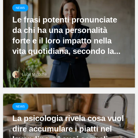
NEWS
Le frasi potenti pronunciate
da chi ha una personalità
forte e il loro impatto nella
vita quotidiana, secondo la...
Lucia Micciche
NEWS
La psicologia rivela cosa vuol
dire accumulare i piatti nel