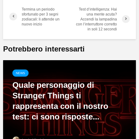
Termina un periodo
Test d’intelligenza: Hai
sfortunato per 3 segni
una mente acuta?
zodiacali: li attende un
Accendi la lampadina
nuovo inizio
con l’interruttore corretto
in soli 12 secondi
Potrebbero interessarti
NEWS
Quale personaggio di
Stranger Things ti
rappresenta con il nostro
test: ci sono risposte...