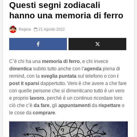
Questi segni zodiacali
hanno una memoria di ferro
Regina
21 Agosto 2022
C’è chi ha una
memoria di ferro
, e chi invece
dimentica
subito tutto anche con l’
agenda
piena di
remind, con la
sveglia puntata
sul telefono o con
i
post it sparsi
dappertutto. Vero è che avere a che fare
con quelle persone che si dimenticano tutto è un vero
e proprio
lavoro
, perchè è un continuo ricordare loro
ciò che c’è
da fare
, gli
appuntamenti
da
rispettare
o
le cose da
comprare
.