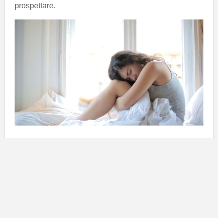
prospettare.
Questo loro modo di essere li fa sembrare un pò
orsi o
incostanti
, in realtà sono
molto empatici
tanto da
rispettare un doveroso
silenzio
quando le altre
persone
espongono
le loro
idee
. Questo modo di
essere è caratteristico di alcuni
segni zodiacali
in
particolare. Vediamo insieme di quali segni stiamo
parlando.