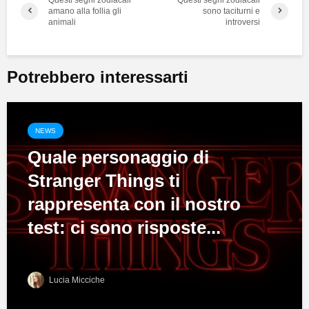
Questi segni zodiacali
Questi segni zodiacali
amano alla follia gli
sono taciturni e
animali
introversi
Potrebbero interessarti
NEWS
Quale personaggio di
Stranger Things ti
rappresenta con il nostro
test: ci sono risposte...
Lucia Micciche