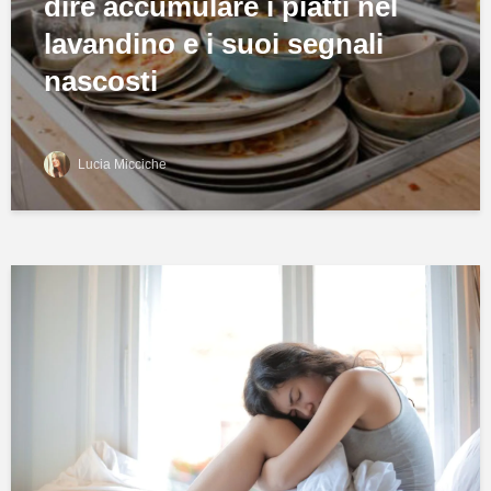
dire accumulare i piatti nel
lavandino e i suoi segnali
nascosti
Lucia Micciche