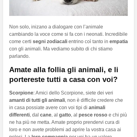
Non solo, inizano a dialogare con l’animale
cambiando la voce come si fa con i neonati. Incredibile
come certi
segni zodiacali
entrino coì tanto in
empatia
con gli animali. Ma vediamo subito di chi stiamo
parlando.
Amate alla follia gli animali, e li
portereste tutti a casa con voi?
Scorpione
: Amici dello Scorpione, siete dei veri
amanti di tutti gli animali
, non è difficile credere che
in casa possiate avere con voi tipi di
animali
differenti
, dal
cane
, al
gatto
, al
pesce rosso
e chi più
ne ha più ne metta. Amate proprio prendervi cura di
loro e non avete problemi ad aprire la vostra casa ai
pelosi. La
loro compagnia
per voi ha un valore