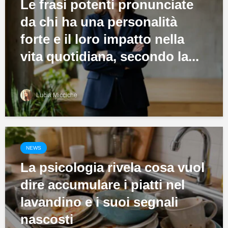
Le frasi potenti pronunciate
da chi ha una personalità
forte e il loro impatto nella
vita quotidiana, secondo la...
Lucia Micciche
NEWS
La psicologia rivela cosa vuol
dire accumulare i piatti nel
lavandino e i suoi segnali
nascosti