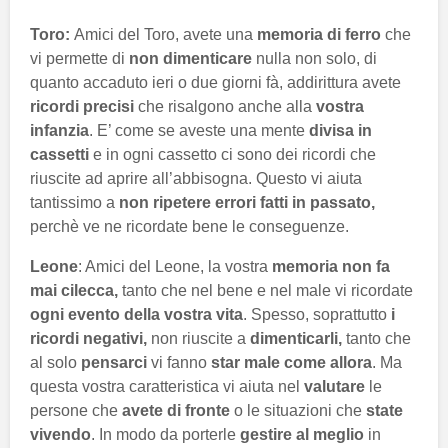
Toro:
Amici del Toro, avete una
memoria di ferro
che
vi permette di
non dimenticare
nulla non solo, di
quanto accaduto ieri o due giorni fà, addirittura avete
ricordi precisi
che risalgono anche alla
vostra
infanzia
. E’ come se aveste una mente
divisa in
cassetti
e in ogni cassetto ci sono dei ricordi che
riuscite ad aprire all’abbisogna. Questo vi aiuta
tantissimo a
non ripetere errori fatti in passato,
perchè ve ne ricordate bene le conseguenze.
Leone
: Amici del Leone, la vostra
memoria non fa
mai cilecca,
tanto che nel bene e nel male vi ricordate
ogni evento della vostra vita
. Spesso, soprattutto
i
ricordi negativi,
non riuscite a
dimenticarli,
tanto che
al solo
pensarci
vi fanno
star male come allora
. Ma
questa vostra caratteristica vi aiuta nel
valutare
le
persone che
avete di fronte
o le situazioni che
state
vivendo
. In modo da porterle
gestire al meglio
in