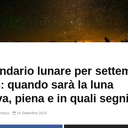
ndario lunare per sette
: quando sarà la luna
a, piena e in quali segn
inacci
14 Settembre 2023