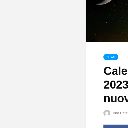
NEWS
Cale
2023
nuov
Tina Catar