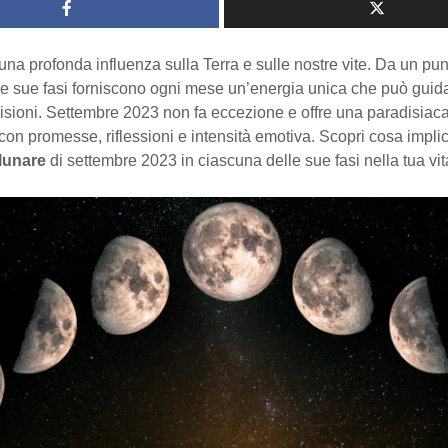
na profonda influenza sulla Terra e sulle nostre vite. Da un punt
le sue fasi forniscono ogni mese un’energia unica che può guida
isioni. Settembre 2023 non fa eccezione e offre una paradisiaca
con promesse, riflessioni e intensità emotiva. Scopri cosa implic
lunare
di settembre 2023 in ciascuna delle sue fasi nella tua vit