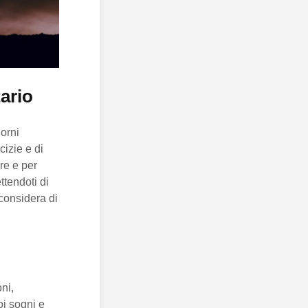
ario
orni
cizie e di
ere e per
ttendoti di
 considera di
ni,
oi sogni e