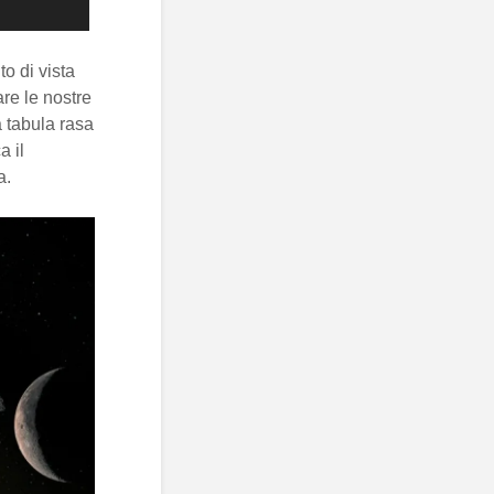
o di vista
re le nostre
 tabula rasa
a il
a.