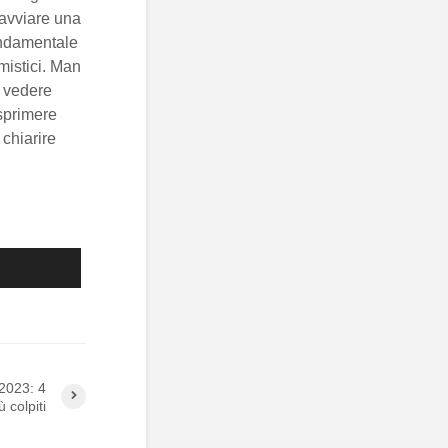
 avviare una
fondamentale
mistici. Man
i vedere
sprimere
 chiarire
 2023: 4
 colpiti