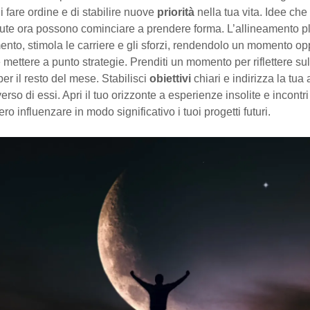
di fare ordine e di stabilire nuove
priorità
nella tua vita. Idee che
ute ora possono cominciare a prendere forma. L’allineamento pl
nto, stimola le carriere e gli sforzi, rendendolo un momento op
e mettere a punto strategie. Prenditi un momento per riflettere sul
per il resto del mese. Stabilisci
obiettivi
chiari e indirizza la tua
 verso di essi. Apri il tuo orizzonte a esperienze insolite e incontri
ro influenzare in modo significativo i tuoi progetti futuri.