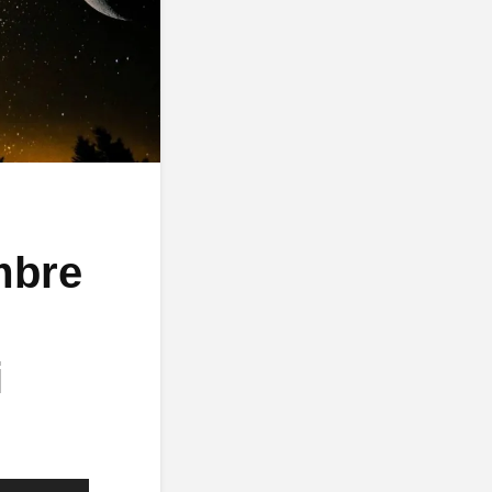
mbre
i