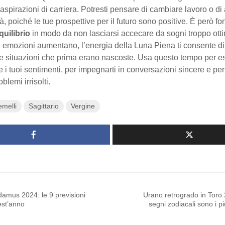
 aspirazioni di carriera. Potresti pensare di cambiare lavoro o di
tà, poiché le tue prospettive per il futuro sono positive. È però 
quilibrio
in modo da non lasciarsi accecare da sogni troppo otti
 emozioni aumentano, l’energia della Luna Piena ti consente d
 e situazioni che prima erano nascoste. Usa questo tempo per e
i tuoi sentimenti, per impegnarti in conversazioni sincere e per
blemi irrisolti.
melli
Sagittario
Vergine
amus 2024: le 9 previsioni
Urano retrogrado in Toro
est’anno
segni zodiacali sono i più