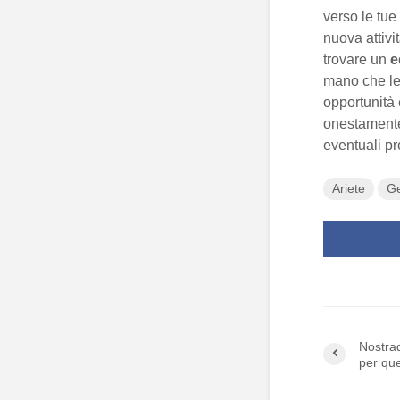
verso le tue
nuova attivi
trovare un
e
mano che le
opportunità
onestamente 
eventuali pro
Ariete
Ge
Nostrad
per qu