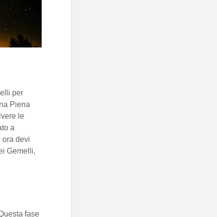
lli per
una Piena
lvere le
ato a
 ora devi
i Gemelli,
 Questa fase