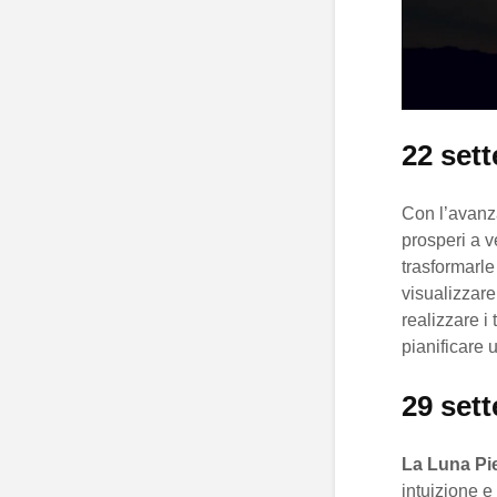
22 sett
Con l’avanz
prosperi a v
trasformarle 
visualizzare
realizzare i 
pianificare 
29 set
La Luna Pi
intuizione e