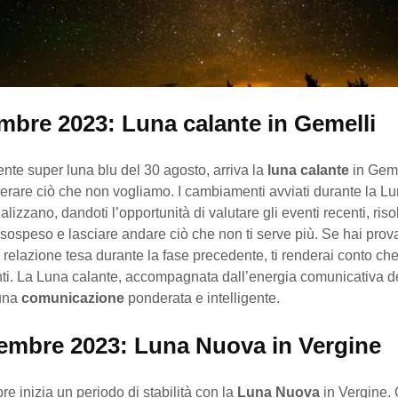
embre 2023: Luna calante in Gemelli
nte super luna blu del 30 agosto, arriva la
luna calante
in Geme
iberare ciò che non vogliamo. I cambiamenti avviati durante la L
alizzano, dandoti l’opportunità di valutare gli eventi recenti, riso
 sospeso e lasciare andare ciò che non ti serve più. Se hai prov
 relazione tesa durante la fase precedente, ti renderai conto che
ti. La Luna calante, accompagnata dall’energia comunicativa de
 una
comunicazione
ponderata e intelligente.
tembre 2023: Luna Nuova in Vergine
bre inizia un periodo di stabilità con la
Luna Nuova
in Vergine.