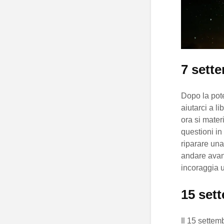
7 sett
Dopo la pote
aiutarci a l
ora si materi
questioni in
riparare una
andare avan
incoraggia
15 set
Il 15 settem