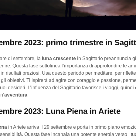
embre 2023: primo trimestre in Sagitt
are di settembre, la
luna crescente
in Sagittario preannuncia gi
enire. Questa fase sottolinea l’importanza di approfondire le ami
in risultati preziosi. Usa questo periodo per meditare, per riflett
 gli obiettivi. Ti ispirerà ad agire con coraggio e passione, perme
tuoi desideri. L’influenza del Sagittario favorisce i viaggi, quindi
un’
avventura
.
tembre 2023: Luna Piena in Ariete
ena
in Ariete arriva il 29 settembre e porta in primo piano emozio
 sensibilità. Questa fase incanala una potente energia verso i tu