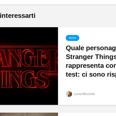
interessarti
NEWS
Quale personag
Stranger Things
rappresenta con
test: ci sono ris
Lucia Micciche