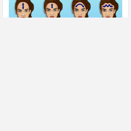
Esplorare il significato della fronte non è solo un
esercizio estetico, ma un viaggio attraverso le
sfumature della personalità umana. La scienza della
fisionomia, che studia le correlazioni tra tratti fisici e
caratteristiche psicologiche, ci permette di capire come
il nostro aspetto possa riflettere le nostre inclinazioni e
il nostro modo di essere. Approfondiamo ora le varie
forme di fronte e i tratti distintivi associati a ciascuna di
esse.