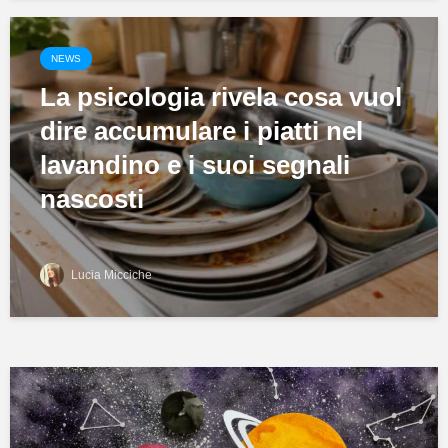
NEWS
La psicologia rivela cosa vuol
dire accumulare i piatti nel
lavandino e i suoi segnali
nascosti
Lucia Micciche