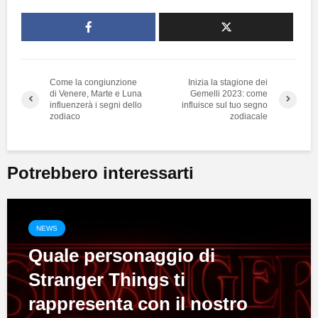
Come la congiunzione
Inizia la stagione dei
di Venere, Marte e Luna
Gemelli 2023: come
influenzerà i segni dello
influisce sul tuo segno
zodiaco
zodiacale
Potrebbero interessarti
NEWS
Quale personaggio di
Stranger Things ti
rappresenta con il nostro