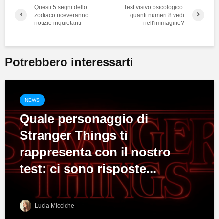
Questi 5 segni dello
Test visivo psicologico:
zodiaco riceveranno
quanti numeri 8 vedi
notizie inquietanti
nell’immagine?
Potrebbero interessarti
NEWS
Quale personaggio di
Stranger Things ti
rappresenta con il nostro
test: ci sono risposte...
Lucia Micciche