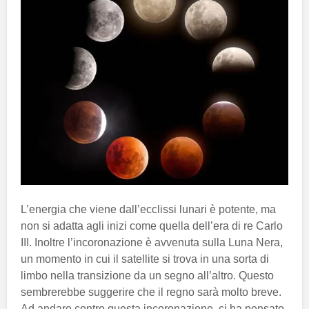
L’energia che viene dall’ecclissi lunari è potente, ma
non si adatta agli inizi come quella dell’era di re Carlo
III. Inoltre l’incoronazione è avvenuta sulla Luna Nera,
un momento in cui il satellite si trova in una sorta di
limbo nella transizione da un segno all’altro. Questo
sembrerebbe suggerire che il regno sarà molto breve.
Ad andare contro questa incoronazione, ci ha pensato