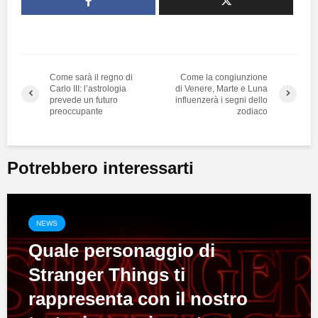
Come sarà il regno di
Come la congiunzione
Carlo III: l’astrologia
di Venere, Marte e Luna
prevede un futuro
influenzerà i segni dello
preoccupante
zodiaco
Potrebbero interessarti
NEWS
Quale personaggio di
Stranger Things ti
rappresenta con il nostro