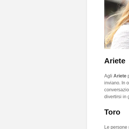
Ariete
Agli
Ariete
p
inviano. In 
conversazion
divertirsi in
Toro
Le persone n