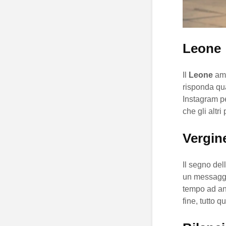
Leone
Il
Leone
ama
risponda qu
Instagram per
che gli altri
Vergin
Il segno del
un messaggi
tempo ad ana
fine, tutto 