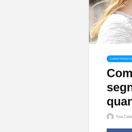
CARATTERISTI
Come
segn
quan
Tina Catar