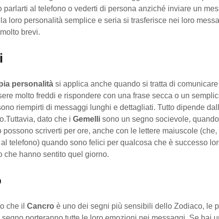
 parlarti al telefono o vederti di persona anziché inviare un me
la loro personalità semplice e seria si trasferisce nei loro messa
molto brevi.
i
ia personalità
si applica anche quando si tratta di comunicare 
ere molto freddi e rispondere con una frase secca o un semplic
no riempirti di messaggi lunghi e dettagliati. Tutto dipende dal
no.Tuttavia, dato che i
Gemelli
sono un segno socievole, quando l
ossono scriverti per ore, anche con le lettere maiuscole (che,
 al telefono) quando sono felici per qualcosa che è successo lor
o che hanno sentito quel giorno.
o
o che il
Cancro
è uno dei segni più sensibili dello Zodiaco, le 
o segno porteranno tutte le loro emozioni nei messaggi. Se hai 