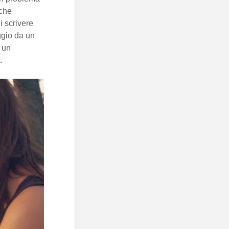
 che
i scrivere
ggio da un
e un
.