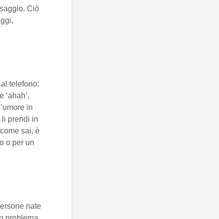
ssaggio. Ciò
ggi,
al telefono:
e ‘ahah’,
l’umore in
i prendi in
 come sai, è
o o per un
persone nate
un problema