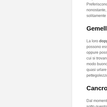
Preferiscono
nonostante, 
solitamente 
Gemell
La loro
dopp
possono ess
oppure posso
cui si trova
modo buono p
quasi urlare
pettegolezz
Cancr
Dal moment
sotto quest