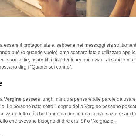
 essere il protagonista e, sebbene nei messaggi sia solitamente
ando può (o quando vuole), ama scattare foto o utilizzare appli
 i suoi selfie, usare filtri divertenti per poi inviarli ai suoi conta
 possano dirgli “Quanto sei carino”.
e
la
Vergine
passerà lunghi minuti a pensare alle parole da usare 
o. Le persone nate sotto il segno della Vergine possono passa
lizzare tutto ciò che hanno da dire in una conversazione anche
quello che avevano bisogno di dire era ‘Sì’ o ‘No grazie’.