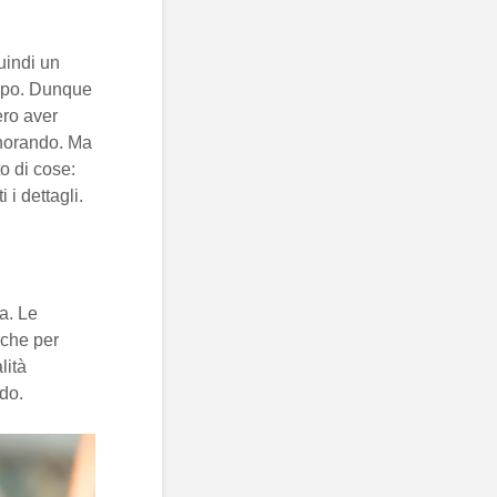
uindi un
dopo. Dunque
ero aver
gnorando. Ma
o di cose:
 i dettagli.
a. Le
nche per
lità
do.