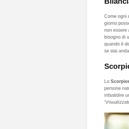
Bilanci
Come ogni co
giorno poss
non essere a
bisogno di u
quando è del
se stai anda
Scorpi
Lo
Scorpio
persone nate
infastidire 
‘Visualizzat