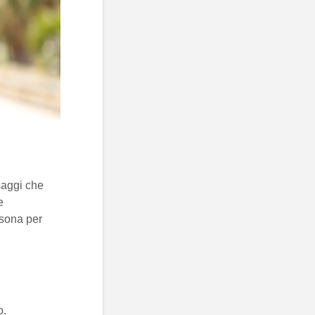
saggi che
e
rsona per
o.