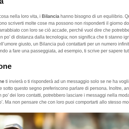
a
sa nella loro vita, i
Bilancia
hanno bisogno di un equilibrio. Q
ono scriverti molte cose ma possono non risponderti il giorno 
rrabbiato con loro se ciò accade, perché vuol dire che potrebb
n po’ di distanza dalla tecnologia; non significa che ti stanno i
l’umore giusto, un Bilancia può contattarti per un numero infinit
ndo a fare una passeggiata, ad esempio, ti scrive per sapere tutti
one
ne
ti invierà o ti risponderà ad un messaggio solo se ne ha vogli
 sotto questo segno preferiscono parlare di persona. Inoltre, a
un po’ dei loro contatti, potrebbero lasciare i messaggi nella moda
o’. Ma non pensare che con loro puoi comportarti allo stesso mo