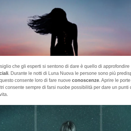
siglio che gli esperti si sentono di dare è quello di approfondire 
iali
. Durante le notti di Luna Nuova le persone sono più predi
 questo consente loro di fare nuove
conoscenze
. Aprire le port
ltri consente sempre di farsi nuobe possibilità per dare un punti 
vita.