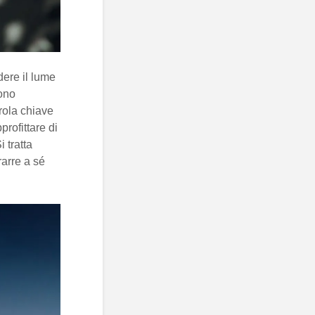
dere il lume
ono
rola chiave
rofittare di
 tratta
rarre a sé