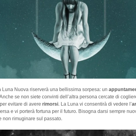
la Luna Nuova riserverà una bellissima sorpesa: un
appuntame
 Anche se non siete convinti dell’altra persona cercate di coglier
per evitare di avere
rimorsi
. La Luna vi consentirà di vedere l’
a
ersa e vi porterà fortuna per il futuro. Bisogna darsi sempre nuo
e non rimuginare sul passato.