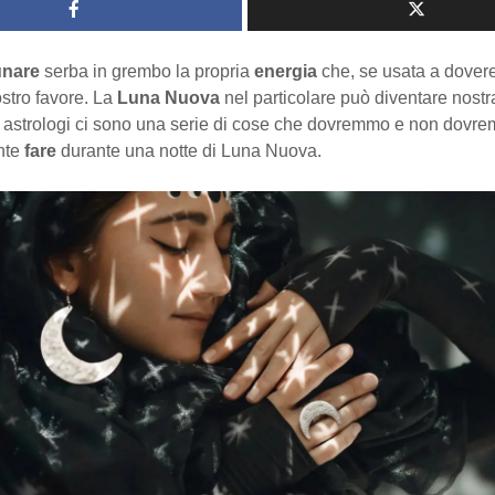
unare
serba in grembo la propria
energia
che, se usata a dover
stro favore. La
Luna Nuova
nel particolare può diventare nostra
 astrologi ci sono una serie di cose che dovremmo e non dovr
nte
fare
durante una notte di Luna Nuova.