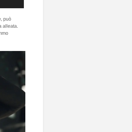
e, può
 alleata.
emmo