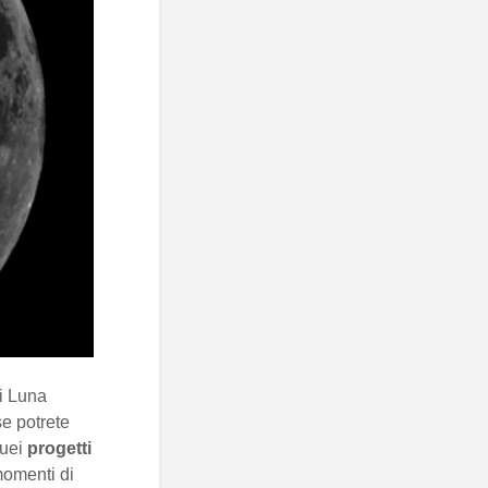
di Luna
se potrete
quei
progetti
momenti di