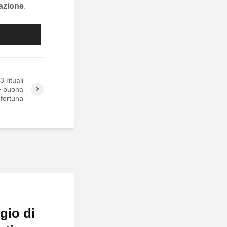
razione
.
 rituali
e buona
fortuna
gio di