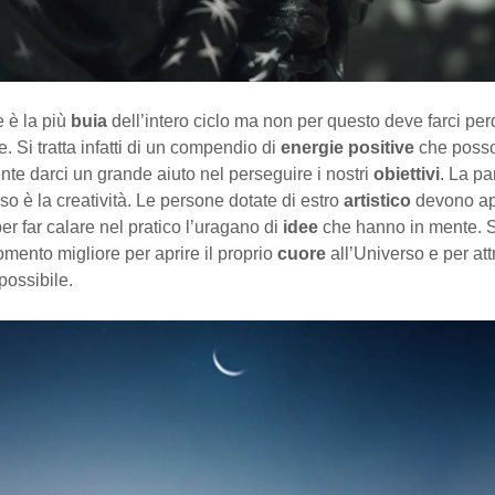
 è la più
buia
dell’intero ciclo ma non per questo deve farci per
e. Si tratta infatti di un compendio di
energie positive
che poss
te darci un grande aiuto nel perseguire i nostri
obiettivi
. La pa
so è la creatività. Le persone dotate di estro
artistico
devono app
er far calare nel pratico l’uragano di
idee
che hanno in mente. Si
momento migliore per aprire il proprio
cuore
all’Universo e per att
possibile.