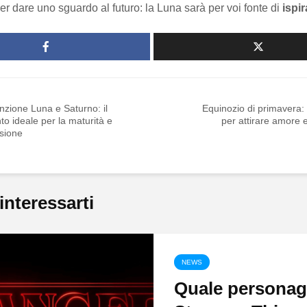
per dare uno sguardo al futuro: la Luna sarà per voi fonte di
ispi
zione Luna e Saturno: il
Equinozio di primavera: 3
 ideale per la maturità e
per attirare amore 
ssione
interessarti
NEWS
Quale personag