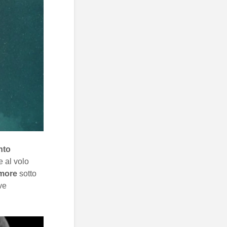
nto
e al volo
more
sotto
ve