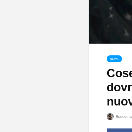
NEWS
Cose
dovr
nuo
Benedetta