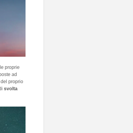
le proprie
sposte ad
e del proprio
di
svolta