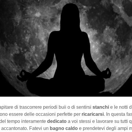
apitare di trascorrere periodi buii o di sentirsi
stanchi
e le notti 
no essere delle occasioni perfette per
ricaricarsi
. In questa fa
del tempo interamente
dedicato
a voi stessi e lavorare su tutti 
 accantonato. Fatevi un
bagno caldo
e prendetevi degli ampi 