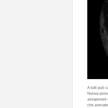
A tutti può c
Nuova posso
assaporare 
che avevate