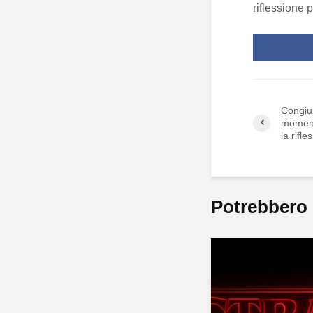
riflessione 
Congiun
momento
la rifle
Potrebbero 