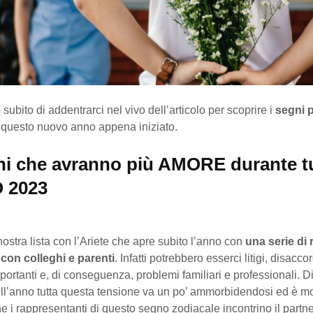
ubito di addentrarci nel vivo dell’articolo per scoprire i
segni p
 questo nuovo anno appena iniziato.
gni che avranno più AMORE durante t
 2023
ostra lista con l’Ariete che apre subito l’anno con
una serie di 
on colleghi e parenti
. Infatti potrebbero esserci litigi, disacco
portanti e, di conseguenza, problemi familiari e professionali. Di
ell’anno tutta questa tensione va un po’ ammorbidendosi ed è mo
e i rappresentanti di questo segno zodiacale incontrino il partne