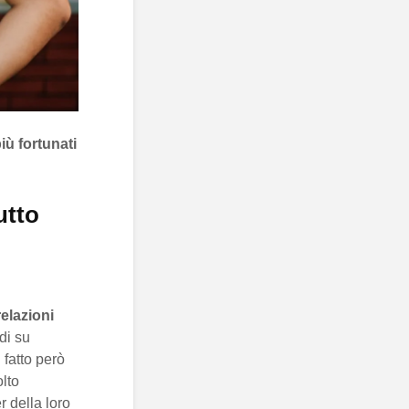
iù fortunati
utto
relazioni
rdi su
 fatto però
lto
r della loro