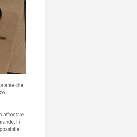
ortante che
zo.
 affrontare
 grande. In
possibile