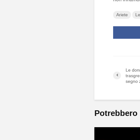
Ariete
L
Le donn
trasgre
segno 
Potrebbero 