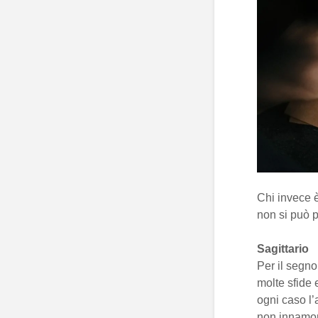
Chi invece 
non si può p
Sagittario
Per il segno
molte sfide e
ogni caso l’
non innamora