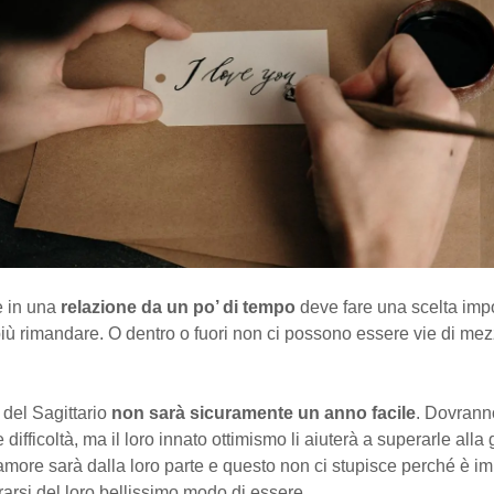
è in una
relazione da un po’ di tempo
deve fare una scelta imp
iù rimandare. O dentro o fuori non ci possono essere vie di mez
 del Sagittario
non sarà sicuramente un anno facile
. Dovranno
 difficoltà, ma il loro innato ottimismo li aiuterà a superarle alla
amore sarà dalla loro parte e questo non ci stupisce perché è im
rsi del loro bellissimo modo di essere.