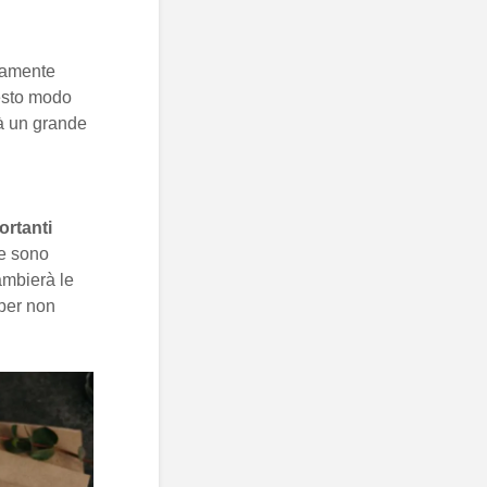
tamente
uesto modo
rà un grande
ortanti
he sono
ambierà le
 per non