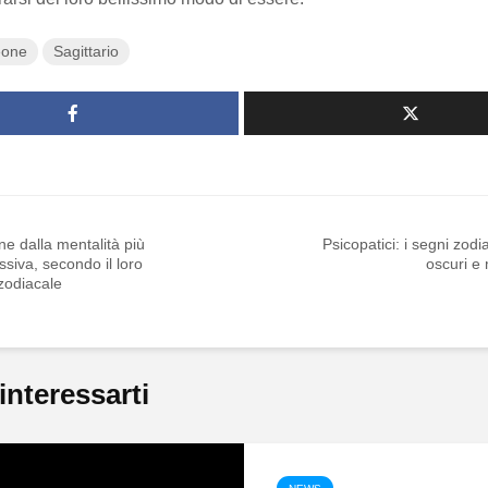
eone
Sagittario
e dalla mentalità più
Psicopatici: i segni zodia
ssiva, secondo il loro
oscuri e
zodiacale
interessarti