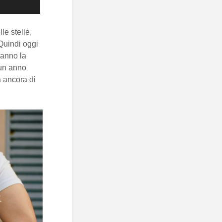
le stelle,
 Quindi oggi
ranno la
 un anno
à ancora di