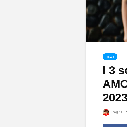
NEWS
I 3 
AMOR
202
Regina