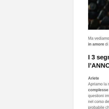
Ma vediamo s
in amore
di
I 3 se
l’ANNO
Ariete
Apriamo la n
complesse c
questioni im
nel corso d
probabile ch