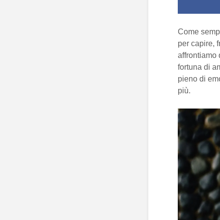
Come sempre 
per capire, 
affrontiamo 
fortuna di a
pieno di emo
più.