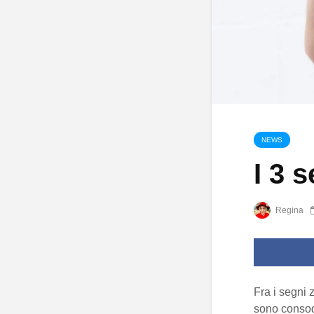
NEWS
I 3 
Regina
Fra i segni 
sono conso