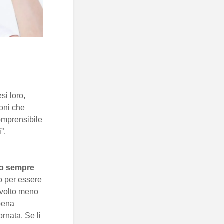
i loro,
ioni che
comprensibile
”.
no sempre
o per essere
o volto meno
ppena
rnata. Se li