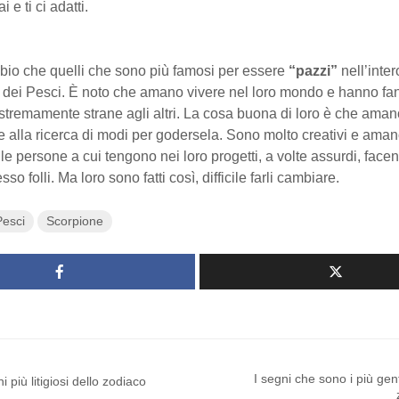
i e ti ci adatti.
bio che quelli che sono più famosi per essere
“pazzi”
nell’inte
i dei Pesci. È noto che amano vivere nel loro mondo e hanno fa
remamente strane agli altri. La cosa buona di loro è che amano
 alla ricerca di modi per godersela. Sono molto creativi e ama
le persone a cui tengono nei loro progetti, a volte assurdi, facen
so folli. Ma loro sono fatti così, difficile farli cambiare.
Pesci
Scorpione
I segni che sono i più genti
i più litigiosi dello zodiaco