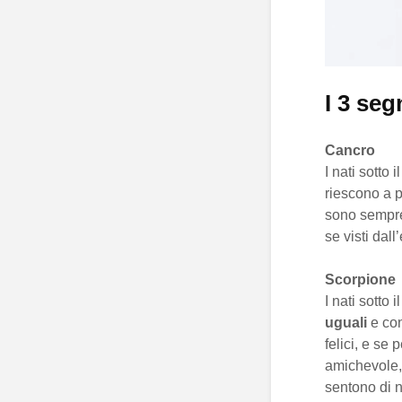
I 3 seg
Cancro
I nati sotto
riescono a p
sono sempre 
se visti dal
Scorpione
I nati sotto
uguali
e co
felici, e se
amichevole, 
sentono di n