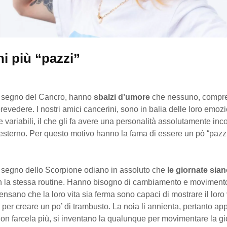
ni più “pazzi”
 il segno del Cancro, hanno
sbalzi d’umore
che nessuno, compres
revedere. I nostri amici cancerini, sono in balia delle loro emoz
variabili, il che gli fa avere una personalità assolutamente in
l’esterno. Per questo motivo hanno la fama di essere un pò “pazzi
 il segno dello Scorpione odiano in assoluto che
le giornate sia
n la stessa routine. Hanno bisogno di cambiamento e moviment
 pensano che la loro vita sia ferma sono capaci di mostrare il lor
per creare un po’ di trambusto. La noia li annienta, pertanto a
on farcela più, si inventano la qualunque per movimentare la gio