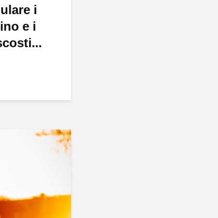
ulare i
ino e i
costi...