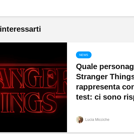
interessarti
NEWS
Quale personag
Stranger Things
rappresenta con
test: ci sono ris
Lucia Micciche