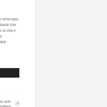
ro oroscopo,
ntasie che
 la vita e
no
doli
li dello
zodiaco