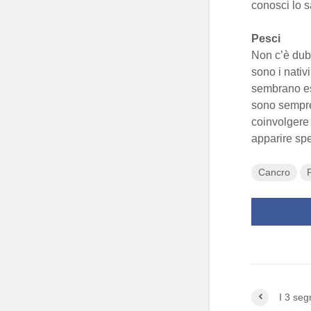
conosci lo sa
Pesci
Non c’è dub
sono i nativ
sembrano est
sono sempre
coinvolgere 
apparire spes
Cancro
I 3 segn