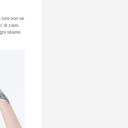
loro non se
’ di caos.
egni stiamo