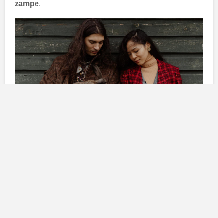
zampe
.
BILANCIA:
Le persone nate sotto il segno della
bilancia sono
caratterizzate
dal fatto che sono molte
donne a prendersi cura degli altri soprattutto per
quanto riguarda il prendersi cura degli animali
domestici. Per loro per farli
felici
, si divertono a
spendere i soldi sia per la loro
cura
ma anche per
comprare le loro cose carine. Si preoccupano per loro