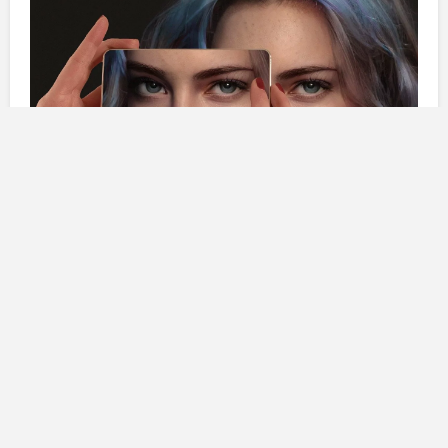
I 4 segni dello Zodiaco che
hanno una doppia vita
Gemelli
: I gemelli sono un
segno doppio
, e sono
molto
mutevoli
. Non solo, hanno una grande capacità
di
adattamento
, quindi riescono a passare da una
situazione
ad un’altra con grande
facilità
. Grazie al
loro essere
curiosi e chiacchieroni,
memorizzano