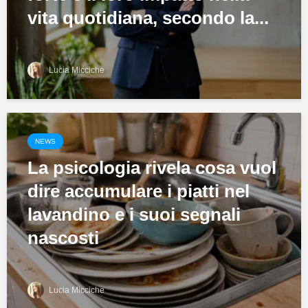
vita quotidiana, secondo la...
Lucia Micciche
NEWS
La psicologia rivela cosa vuol
dire accumulare i piatti nel
lavandino e i suoi segnali
nascosti
Lucia Micciche