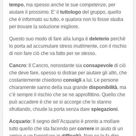
tempo
, ma spesso anche le sue competenze, per
aiutare il prossimo. E’ il
tuttologo
del gruppo, quello
che è informato su tutto, e qualora non lo fosse studia
per trovare la soluzione migliore.
Questo suo modo di fare alla lunga è
deleterio
perchè
lo porta ad accumulare stress inutilmente, con il rischio
di non fare ciò che va fatto per se stesso.
Cancro
: Il Cancro, nonostante sia
consapevole
di ciò
che deve fare, spesso si distrae per aiutare gli altri, che
costantemente chiedono
consigli
a lui. Le persone
chiaramente sanno della sua grande
disponibilità
, ma
c’è sempre il rischio che se ne approfittino. Quello che
può accadere è che se si accorge che lo stanno
sfruttando, chiude la porta senza dare
spiegazioni
.
Acquario
: Il segno dell’Acquario è pronto a mollare
tutto quello che sta facendo per
correre
in aiuto di un
amico o un famigliare in
difficoltà
. Non se lo fa dire