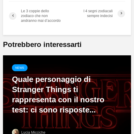
Le 3 coppie dello
I 4 segni zodiacali
zodiaco che non
sempre indecisi
andranno mai d’accordo
Potrebbero interessarti
NEWS
Quale personaggio di
Stranger Things ti
rappresenta con il nostro
test: ci sono risposte...
Lucia Micciche