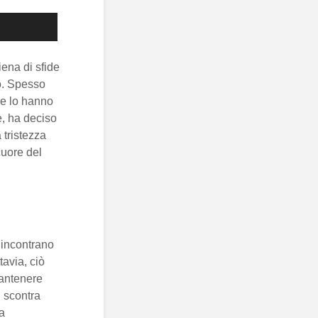
ena di sfide
o. Spesso
he lo hanno
te, ha deciso
 tristezza
cuore del
i incontrano
avia, ciò
mantenere
i scontra
a