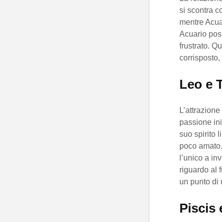
si scontra c
mentre Acuar
Acuario poss
frustrato. Q
corrisposto,
Leo e T
L’attrazione
passione iniz
suo spirito 
poco amato. 
l’unico a in
riguardo al 
un punto di r
Piscis