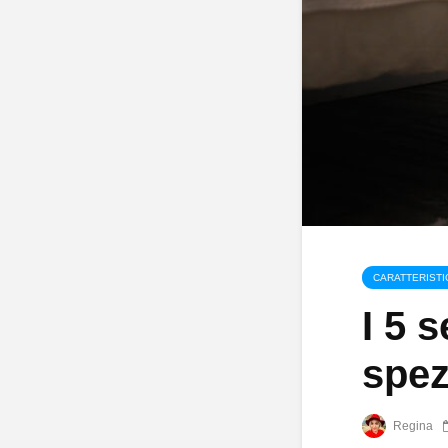
CARATTERISTI
I 5 
spez
Regina