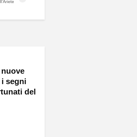
ll’Ariete
 nuove
 i segni
rtunati del