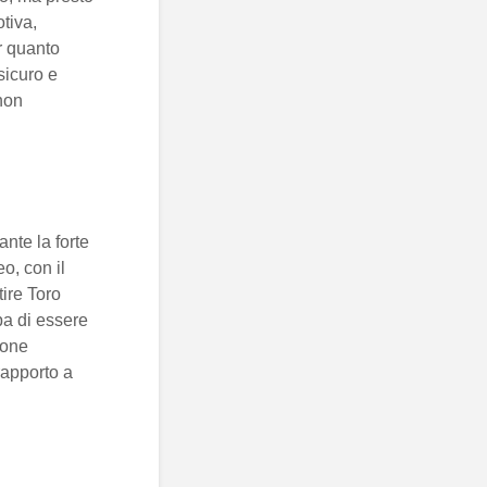
tiva,
r quanto
sicuro e
 non
nte la forte
eo, con il
tire Toro
pa di essere
eone
 rapporto a