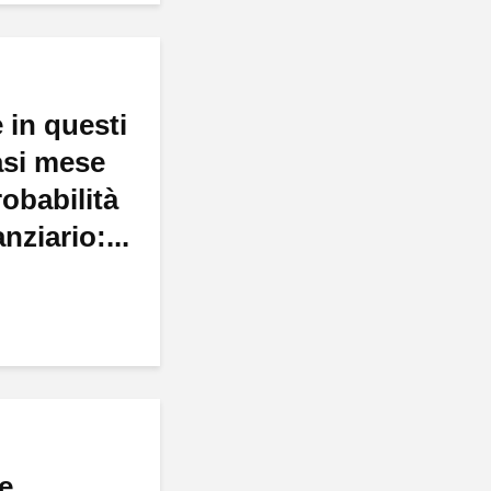
 in questi
asi mese
obabilità
nziario:...
e