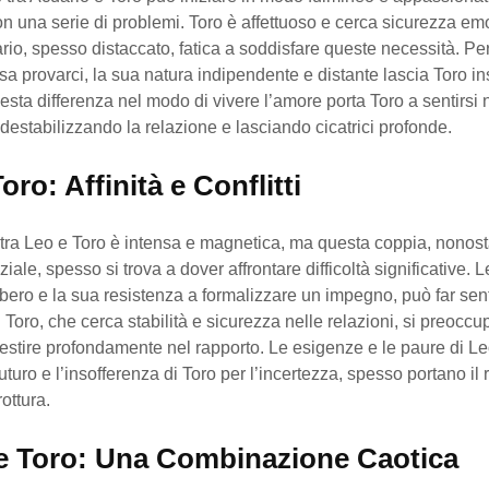
on una serie di problemi. Toro è affettuoso e cerca sicurezza emo
io, spesso distaccato, fatica a soddisfare queste necessità. Pe
a provarci, la sua natura indipendente e distante lascia Toro in
uesta differenza nel modo di vivere l’amore porta Toro a sentirsi
 destabilizzando la relazione e lasciando cicatrici profonde.
oro: Affinità e Conflitti
 tra Leo e Toro è intensa e magnetica, ma questa coppia, nonosta
iale, spesso si trova a dover affrontare difficoltà significative. L
libero e la sua resistenza a formalizzare un impegno, può far sen
Toro, che cerca stabilità e sicurezza nelle relazioni, si preoccu
vestire profondamente nel rapporto. Le esigenze e le paure di L
futuro e l’insofferenza di Toro per l’incertezza, spesso portano il
ottura.
 e Toro: Una Combinazione Caotica