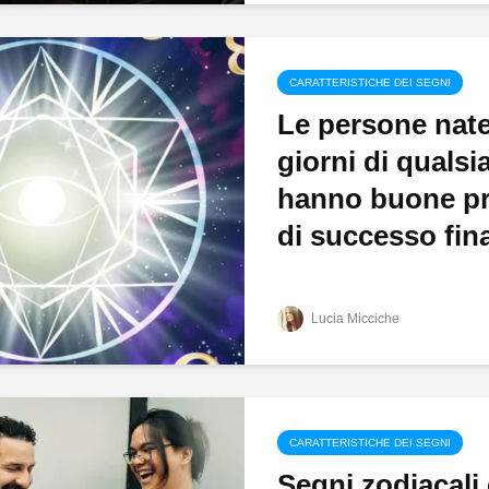
CARATTERISTICHE DEI SEGNI
Le persone nate
giorni di qualsi
hanno buone pr
di successo fina
Lucia Micciche
CARATTERISTICHE DEI SEGNI
Segni zodiacali 