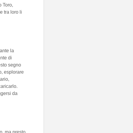
o Toro,
 tra loro li
ante la
nte di
esto segno
o, esplorare
ario,
aricarlo.
ggersi da
to, ma presto