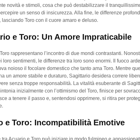
e novità e stimoli, cosa che può destabilizzare il tranquillissim
ercepire un senso di insicurezza. Alla fine, le differenze profonde
 lasciando Toro con il cuore amaro e deluso.
ario e Toro: Un Amore Impraticabile
 Toro rappresentano l’incontro di due mondi contrastanti. Nonost
i loro sentimenti, le differenze tra loro sono enormi. Il fuoco arde
rova noioso il focolare domestico che tanto ama Toro. Mentre qu
na un amore stabile e duraturo, Sagittario desidera correre liber
ivere senza troppe responsabilità. La vitalità esuberante di Sagitt
intonia inizialmente con l’ottimismo del Toro, finisce per sovracc
sce a tenere il passo e, sentendosi opprimere, si ritira per prote
e.
o e Toro: Incompatibilità Emotive
 tra Acuario e Toro può iniziare in modo fulmineo e appassiona