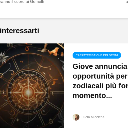
anno il cuore ai Gemelli
a
interessarti
CARATTERISTICHE DEI SEGNI
Giove annuncia
opportunità per
zodiacali più fo
momento...
Lucia Micciche