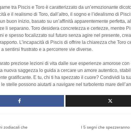
game tra Piscis e Toro è caratterizzato da un’emozionante dicot
icità e il realismo di Toro, dall’altro, il sogno e l’idealismo di Pisci
n buon inizio, basato su un’affinità apparentemente perfetta, al
nze li separano. Toro desidera concretezza e certezze, mentre Pi
ni e spesso focalizzato sul futuro senza agire nel presente, cre
 rapporto. L’incapacità di Piscis di offrire la chiarezza che Toro c
a sentirsi frustrato e a percorrere vie diverse.
rato preziose lezioni di vita dalle sue esperienze amorose con 
ua nuova saggezza lo guida a cercare un amore autentico, stabil
te gratificante. E tu, chi ti ha spezzato il cuore? Condividi la tu
le stelle possono aiutarti a navigare nel turbolento mare dell’a
ni zodiacali che
I 5 segni che spezzeranno 