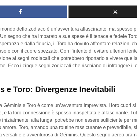
 mondo dello zodiaco è un’avventura affascinante, ma spesso pi
. Un segno che ha imparato a sue spese è il tenace e fedele Tor
speranza e dalla fiducia, il Toro ha dovuto affrontare relazioni c
so e con il cuore spezzato. Con l’intento di evitare ulteriori feri
nzione ai segni zodiacali che potrebbero riportarlo a vivere quella
me. Ecco i cinque segni zodiacali che rischiano di infrangere il 
 e Toro: Divergenze Inevitabili
tra Géminis e Toro è come un’avventura imprevista. I loro cuori s
 e la loro connessione è spesso inaspettata e affascinante. Tutt
e inizialmente, alla lunga, potrebbe non essere sufficiente per 
oro amore. Toro, amando una routine rassicurante e prevedibile, s
ra versatile e avventurosa di Géminis. Questo segno aereo bram