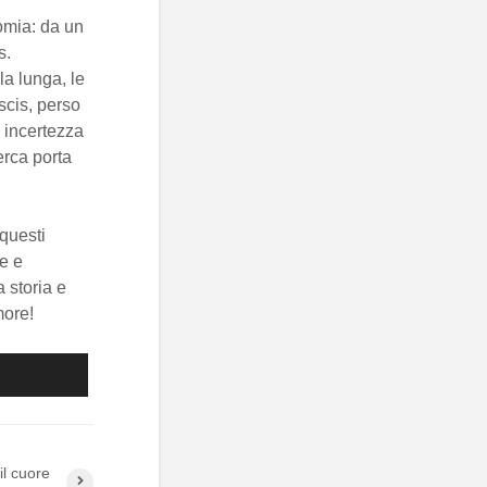
omia: da un
s.
la lunga, le
scis, perso
a incertezza
erca porta
questi
e e
a storia e
more!
il cuore