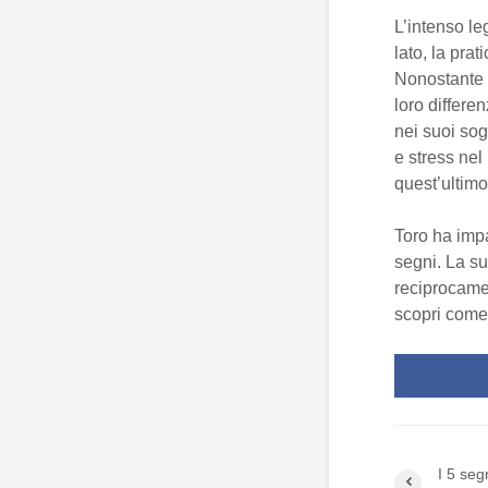
L’intenso le
lato, la prat
Nonostante u
loro differe
nei suoi sog
e stress nel
quest’ultimo 
Toro ha impa
segni. La s
reciprocamen
scopri come 
I 5 seg