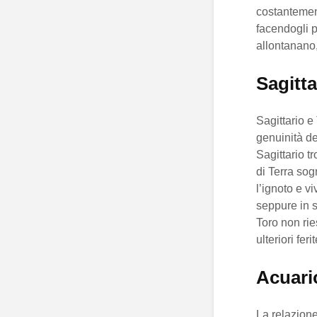
costantement
facendogli p
allontanano,
Sagitt
Sagittario e
genuinità de
Sagittario t
di Terra sog
l’ignoto e v
seppure in s
Toro non rie
ulteriori ferit
Acuari
La relazione