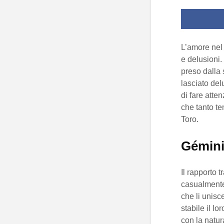
L’amore nel
e delusioni
preso dalla 
lasciato delu
di fare atte
che tanto te
Toro.
Géminis
Il rapporto 
casualmente,
che li unisc
stabile il l
con la natu