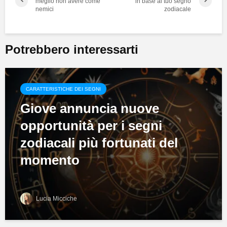
meglio non avere come
in base al tuo segno
nemici
zodiacale
Potrebbero interessarti
CARATTERISTICHE DEI SEGNI
Giove annuncia nuove
opportunità per i segni
zodiacali più fortunati del
momento
Lucia Micciche