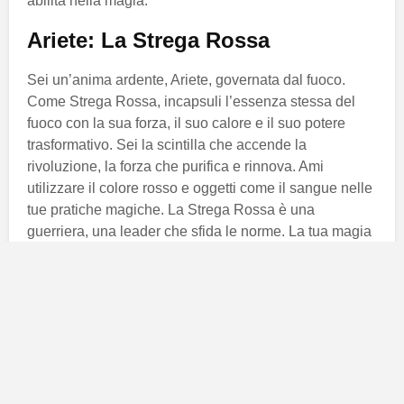
abilità nella magia.
Ariete: La Strega Rossa
Sei un’anima ardente, Ariete, governata dal fuoco.
Come Strega Rossa, incapsuli l’essenza stessa del
fuoco con la sua forza, il suo calore e il suo potere
trasformativo. Sei la scintilla che accende la
rivoluzione, la forza che purifica e rinnova. Ami
utilizzare il colore rosso e oggetti come il sangue nelle
tue pratiche magiche. La Strega Rossa è una
guerriera, una leader che sfida le norme. La tua magia
incarna la potenza del fuoco, capace di purificare e
trasformare. Sei maestra in riti d’amore, passione e
vincoli. Il tuo compito è manifestare i desideri più
profondi con una forza bruciante.
Toro: La Strega Verde
Sei naturalmente connessa alla natura, Toro. Come