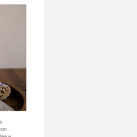
a
 con
idee e