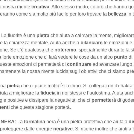
la nostra mente
creativa
. Allo stesso modo, coloro che hanno qu
eranno come sia molto più facile per loro trovare la
bellezza
in 
:
La fluorite è una
pietra
che aiuta a calmare la mente, migliorar
e la chiarezza mentale. Aiuta anche a
bilanciare
le emozioni e
one. Se c’è qualcosa che
noteremo
, specialmente durante la s
a forte emozione che ci farà vedere le cose da un altro
punto
di 
queste emozioni ci permetterà di
continuare
ad avanzare lungo i
antenere la nostra mente lucida sugli obiettivi che ci siamo
pre
Una
pietra
che ci piace molto è il citrino. Si collega con il chakra
aiuta a migliorare la
fiducia
in noi stessi e l’autostima. Aiuta an
rgie positive e dissipare la negatività, che ci
permetterà
di goder
enti
che questa stagione porterà.
 NERA:
La
tormalina
nera è una pietra protettiva che aiuta a
di
 proteggere dalle energie
negative
. Si ritiene inoltre che aiuti a 