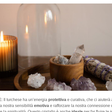
:
Il turchese ha un’energia
protettiva
e curativa, che ci aiuterà 
a nostra sensibilità
emotiva
e rafforzare la nostra connessione
e la spiritualità. Questo cristallo è anche
ideale
per far fluire le 