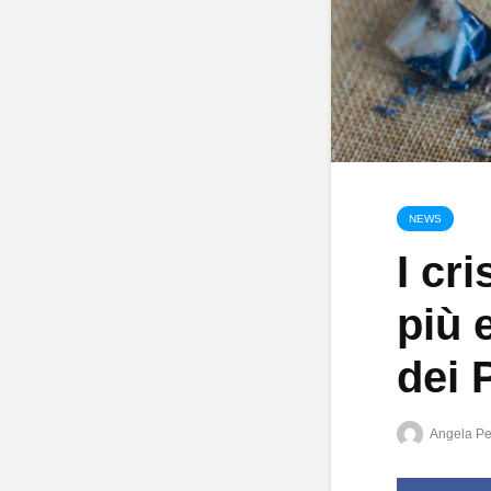
NEWS
I cri
più 
dei 
Angela Pe