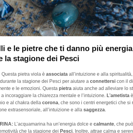
alli e le pietre che ti danno più energia
 la stagione dei Pesci
:
Questa pietra viola è
associata
all’intuizione e alla spiritualit
 durante la stagione dei Pesci per aiutare a
connettersi
con il d
mente e le emozioni. Questa
pietra
aiuta anche ad alleviare lo s
re a incoraggiare la chiarezza mentale e l’intuizione.
L’ametista
è
hio e al chakra della
corona
, che sono i centri energetici che si 
one extrasensoriale, all’intuizione e alla
saggezza
.
RINA:
L’acquamarina ha un’energia dolce e
calmante
, che può
’emotività che la stagione dei
Pesci
. Inoltre, attrae calma e seren