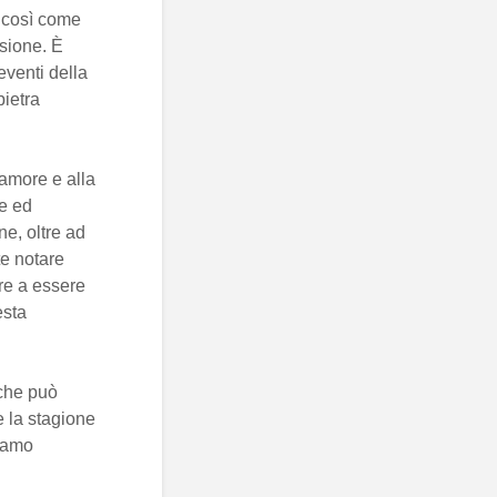
, così come
ssione. È
 eventi della
pietra
’amore e alla
le ed
e, oltre ad
te notare
tre a essere
esta
 che può
e la stagione
siamo