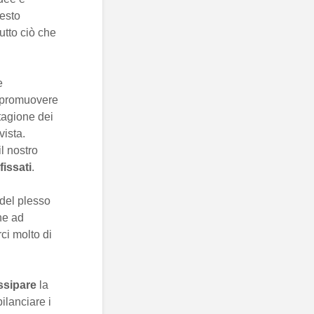
esto
tutto ciò che
e
 promuovere
tagione dei
vista.
l nostro
fissati
.
 del plesso
che ad
ci molto di
ssipare
la
bilanciare i