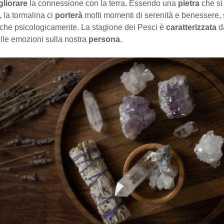
gliorare
la connessione con la terra. Essendo una
pietra
che si
a, la tormalina ci
porterà
molti momenti di serenità e benessere, 
 che psicologicamente. La stagione dei Pesci è
caratterizzata
d
lle emozioni sulla nostra
persona
.