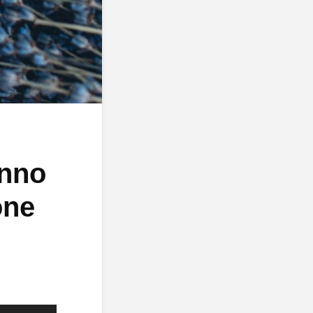
anno
one