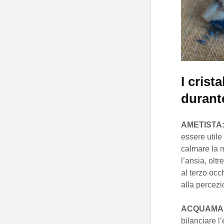
I crist
durante
AMETISTA
essere utile
calmare la 
l’ansia, olt
al terzo occ
alla percezi
ACQUAMA
bilanciare l