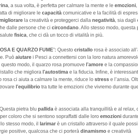
rina
, a sua volta, è perfetta per calmare la mente e le
emozioni
atta di migliorare le
capacità
comunicative e la facilità di espre
migliorare
la creatività e proteggerci dalla
negatività
, sia dagli
che dalle persone che ci
circondano
. Allo stesso modo, questa 
 salute
fisica
, che ci dà un tocco di vitalità in più.
OSA E QUARZO FUME’:
Questo
cristallo
rosa è associato all
e. Può
aiutare
i Pesci a connettersi con la loro natura amorevo
n questo modo, il quarzo rosa promuove
l’amore
e la compassion
istallo che migliora
l’autostima
e la fiducia. Infine, è interessan
o rosa ci aiuta a calmare la mente, riduce lo
stress
e l’ansia. Ol
 trovare
l’equilibrio
tra tutte le emozioni che vivremo durante qu
Questa pietra blu
pallida
è associata alla tranquillità e al relax,
 per coloro che si sentono sopraffatti dalle loro
emozioni
durant
llo stesso modo, il
larimar
è un cristallo attraverso il quale pos
gie positive, qualcosa che ci porterà
dinamismo
e creatività