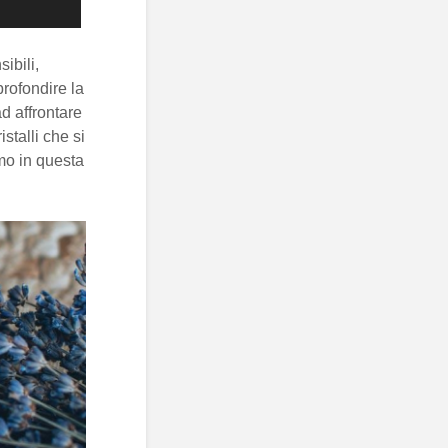
ibili,
profondire la
ad affrontare
istalli che si
mo in questa