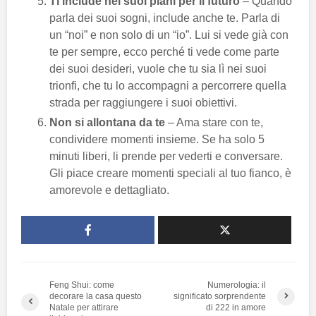
Ti include nei suoi piani per il futuro
– Quando
parla dei suoi sogni, include anche te. Parla di
un “noi” e non solo di un “io”. Lui si vede già con
te per sempre, ecco perché ti vede come parte
dei suoi desideri, vuole che tu sia lì nei suoi
trionfi, che tu lo accompagni a percorrere quella
strada per raggiungere i suoi obiettivi.
Non si allontana da
te
– Ama stare con te,
condividere momenti insieme. Se ha solo 5
minuti liberi, li prende per vederti e conversare.
Gli piace creare momenti speciali al tuo fianco, è
amorevole e dettagliato.
Feng Shui: come
Numerologia: il
decorare la casa questo
significato sorprendente
Natale per attirare
di 222 in amore