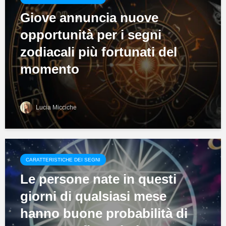
Giove annuncia nuove
opportunità per i segni
zodiacali più fortunati del
momento
Lucia Micciche
CARATTERISTICHE DEI SEGNI
Le persone nate in questi
giorni di qualsiasi mese
hanno buone probabilità di