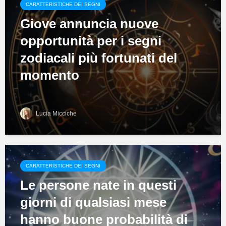
CARATTERISTICHE DEI SEGNI
Giove annuncia nuove
opportunità per i segni
zodiacali più fortunati del
momento
Lucia Micciche
CARATTERISTICHE DEI SEGNI
Le persone nate in questi
giorni di qualsiasi mese
hanno buone probabilità di