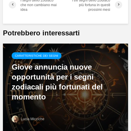
I segni dello Zodiaco
I tre segni dello Zodiaco
che non cambiano mai
più fortuna in questi
idea
prossimi mesi
Potrebbero interessarti
CARATTERISTICHE DEI SEGNI
Giove annuncia nuove
opportunità per i segni
zodiacali più fortunati del
momento
Lucia Micciche