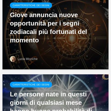
CARATTERISTICHE DEI SEGNI
Giove annuncia nuove
opportunità per i segni
zodiacali più fortunati del
momento
Lucia Micciche
CARATTERISTICHE DEI SEGNI
Le persone nate in questi
giorni di qualsiasi mese
hanno buone probabilità di