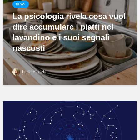
NEWS
La psicologia rivela cosa vuol
dire accumulare i piatti nel
lavandino e i suoi segnali
nascosti
Lucia Micciche