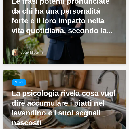
Le frasi potenti pronunciate
da chi ha una personalità
forte e il loro impatto nella
vita quotidiana, secondo la...
Lucia Micciche
NEWS
La psicologia rivela cosa vuol
dire accumulare i piatti nel
lavandino e i suoi segnali
nascosti