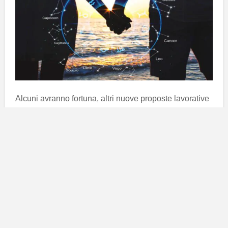
Alcuni avranno fortuna, altri nuove proposte lavorative
ma per tre segni zodiacali sta per bussare alla porta il
tanto atteso amore con la A maiuscola! La
congiunzione tra
Mercurio e Giove
, porterà una
ventata di romanticismo nell’aria che, toccherà
direttamente ben tre segni del tutto inaspettati.
Anche i più restii dovranno ricredersi e lasciarsi
catturare dall’amore e dall’arrivo di nuovi incontri.
Maggio vi porterà grandissime novità ma soprattutto
incontri che non vi aspettate. Lasciate che i sentimenti