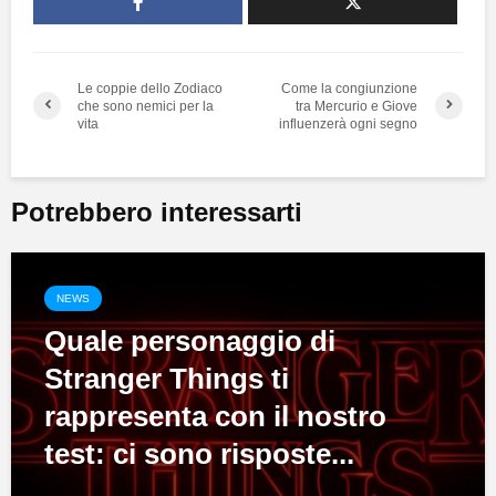
Le coppie dello Zodiaco
Come la congiunzione
che sono nemici per la
tra Mercurio e Giove
vita
influenzerà ogni segno
Potrebbero interessarti
NEWS
Quale personaggio di
Stranger Things ti
rappresenta con il nostro
test: ci sono risposte...