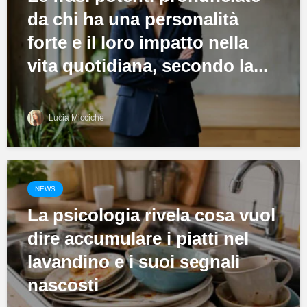
da chi ha una personalità
forte e il loro impatto nella
vita quotidiana, secondo la...
Lucia Micciche
NEWS
La psicologia rivela cosa vuol
dire accumulare i piatti nel
lavandino e i suoi segnali
nascosti