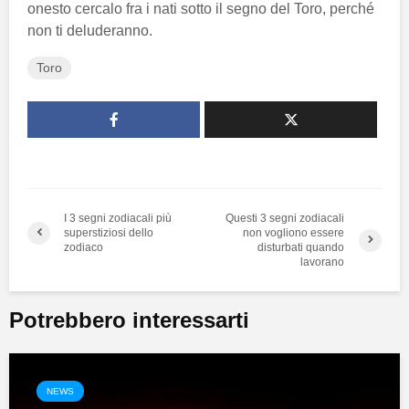
onesto cercalo fra i nati sotto il segno del Toro, perché
non ti deluderanno.
Toro
I 3 segni zodiacali più
Questi 3 segni zodiacali
superstiziosi dello
non vogliono essere
zodiaco
disturbati quando
lavorano
Potrebbero interessarti
NEWS