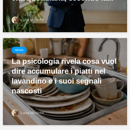
Lucia Micciche
NEWS
La psicologia rivela cosa vuol
dire accumulare i piatti nel
lavandino e i suoi segnali
nascosti
Lucia Micciche