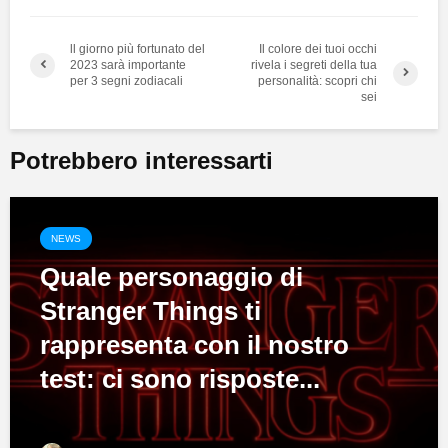
ll giorno più fortunato del
Il colore dei tuoi occhi
2023 sarà importante
rivela i segreti della tua
per 3 segni zodiacali
personalità: scopri chi
sei
Potrebbero interessarti
NEWS
Quale personaggio di
Stranger Things ti
rappresenta con il nostro
test: ci sono risposte...