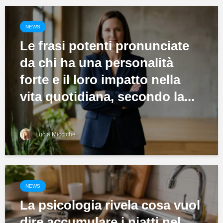
NEWS
Le frasi potenti pronunciate
da chi ha una personalità
forte e il loro impatto nella
vita quotidiana, secondo la...
Lucia Micciche
NEWS
La psicologia rivela cosa vuol
dire accumulare i piatti nel