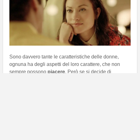
Sono davvero tante le caratteristiche delle donne,
ognuna ha degli aspetti del loro carattere, che non
sempre possono
piacere
. Però se si decide di
intraprendere un rapporto con un partner, è
fondamentale trovare dei
punti d’incontro
affinché
funzioni.
La caratteristica principale dei nati sotto questo segno
è il
mistero
. Non amano far sapere a chi hanno di
fronte ciò che provano o pensano. Preferiscono
tenerselo per sé.