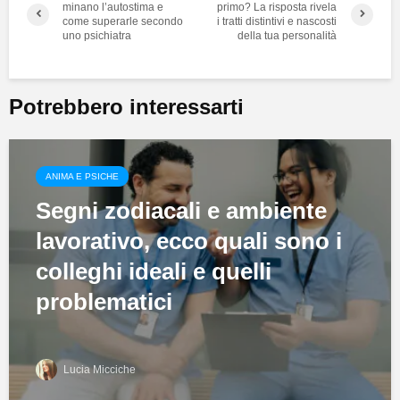
minano l’autostima e
primo? La risposta rivela
come superarle secondo
i tratti distintivi e nascosti
uno psichiatra
della tua personalità
Potrebbero interessarti
ANIMA E PSICHE
Segni zodiacali e ambiente
lavorativo, ecco quali sono i
colleghi ideali e quelli
problematici
Lucia Micciche