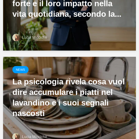
forte e il loro impatto nella
vita quotidiana, secondo la...
Lucia Micciche
NEWS
La psicologia rivela cosa vuol
dire accumulare i piatti nel
lavandino e i suoi segnali
nascosti
Lucia Micciche