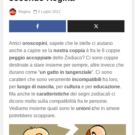
Regina
5 Luglio 2022
Amici
oroscopini
, sapete che le stelle ci aiutano
anche a capire se la
nostra coppia
è fra le 6 coppie
peggio accoppiate
dello Zodiaco? Ci sono coppie
destinate a stare insieme per sempre, altre invece che
durano come “
un gatto in tangenziale
“. Ci sono
caratteri che sono veramente
incompatibili
fra loro,
per
luogo di nascita
, per
cultura
e per
educazione
.
Ma anche le
caratteristiche
dei segni zodiacali ci
dicono molto sulla compatibilità fra le persone.
Vediamo insieme quali sono le
unioni c
he in amore
potrebbero scoppiare.