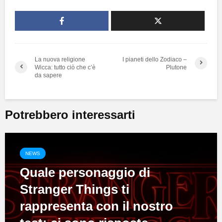
La nuova religione
I pianeti dello Zodiaco –
Wicca: tutto ciò che c’è
Plutone
da sapere
Potrebbero interessarti
NEWS
Quale personaggio di
Stranger Things ti
rappresenta con il nostro