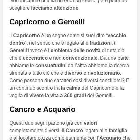
Non facciamo di tutta un’erba un fascio, però potendo
scegliere
facciamo attenzione
.
Capricorno e Gemelli
Il
Capricorno
è un segno come si suol dire “
vecchio
dentro
“, nel senso che è legato alle
tradizioni
, il
Gemelli
invece è l’
emblema delle novità
di tutto ciò
che è
eccentrico
e non
convenzionale
. Da una parte
abbiamo le
consuetudin
i dall’altra abbiamo la ricerca
sfrenata a tutto ciò che è
diverso e rivoluzionario.
Come possono due caratteri così diversi conciliarsi? E’
un continuo scontro fra
la calma
del Capricorno e la
voglia di
vivere la vita a 360 gradi
del Gemelli.
Cancro e Acquario
Questi due segni partono già con
valori
completamente diversi. Il
Cancro
legato alla
famiglia
e al focolare cozza completamente con l’
Acquario
che