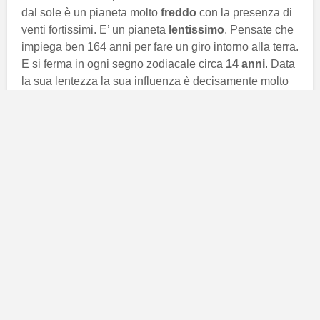
dal sole è un pianeta molto
freddo
con la presenza di
venti fortissimi. E’ un pianeta
lentissimo
. Pensate che
impiega ben 164 anni per fare un giro intorno alla terra.
E si ferma in ogni segno zodiacale circa
14 anni
. Data
la sua lentezza la sua influenza è decisamente molto
profonda
.
Astrologicamente
parlando, Nettuno, è un pianeta
generazionale
, il che significa che non influenza solo
il singolo indviduo ma anche la generazione intera. E’
un pianeta che porta a
cambiamenti emozionali
importanti ma anche ad intuizioni
geniali
e
stravaganti
. Adesso entriamo nel dettaglio ad
analizzare come Nettuno, quale uno dei pianeti dello
Zodiaco, inlfuenza non solo il singolo individuo ma
anche una generazione intera.
Nettuno