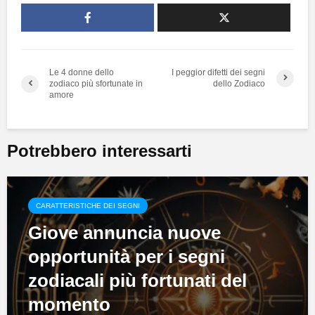
Le 4 donne dello
I peggior difetti dei segni
zodiaco più sfortunate in
dello Zodiaco
amore
Potrebbero interessarti
CARATTERISTICHE DEI SEGNI
Giove annuncia nuove
opportunità per i segni
zodiacali più fortunati del
momento