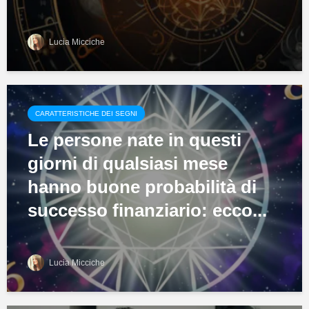
Lucia Micciche
CARATTERISTICHE DEI SEGNI
Le persone nate in questi
giorni di qualsiasi mese
hanno buone probabilità di
successo finanziario: ecco...
Lucia Micciche