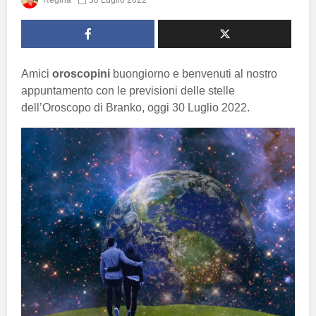
Regina
30 Luglio 2022
Amici
oroscopini
buongiorno e benvenuti al nostro
appuntamento con le previsioni delle stelle
dell’Oroscopo di Branko, oggi 30 Luglio 2022.