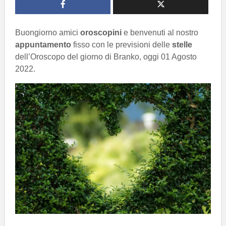
Buongiorno amici
oroscopini
e benvenuti al nostro
appuntamento
fisso con le previsioni delle
stelle
dell’Oroscopo del giorno di Branko, oggi 01 Agosto
2022.