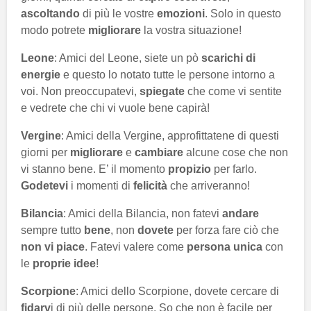
ascoltando
di più le vostre
emozioni
. Solo in questo
modo potrete
migliorare
la vostra situazione!
Leone
: Amici del Leone, siete un pò
scarichi di
energie
e questo lo notato tutte le persone intorno a
voi. Non preoccupatevi,
spiegate
che come vi sentite
e vedrete che chi vi vuole bene capirà!
Vergine
: Amici della Vergine, approfittatene di questi
giorni per
migliorare
e
cambiare
alcune cose che non
vi stanno bene. E’ il momento
propizio
per farlo.
Godetevi
i momenti di
felicità
che arriveranno!
Bilancia
: Amici della Bilancia, non fatevi
andare
sempre tutto
bene
, non
dovete
per forza fare ciò che
non vi piace
. Fatevi valere come
persona unica
con
le
proprie idee
!
Scorpione
: Amici dello Scorpione, dovete cercare di
fidarv
i di più delle persone. So che non è facile per