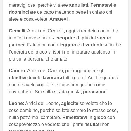
meravigliosa, perchè vi siete
annullati
.
Fermatevi e
ricominciate
da capo mettendo bene in chiaro chi
siete e cosa volete.
Amatevi
!
Gemelli
: Amici dei Gemelli, oggi vi rendete conto che
in effetti dovete ancora
scoprire di pi
ù del
vostro
partner
. Fatelo in modo
leggero
e
divertente
affinchè
l’energia del gioco vi ispiri nel imparare qualcosa in
più sulla persona che amate.
Cancro
: Amici del Cancro, per raggiungere gli
obiettivi
dovete
lavorarci
tutti i giorni. Anche quando
non ne avete voglia e le cose non girano come
dovrebbero. Sei sulla strada giusta,
persevera
!
Leone:
Amici del Leone,
agiscite
se volete che le
cose cambino, perchè se fate sempre le stesse cose,
nulla potrà mai cambiare.
Rimettetevi in gioco
con
cosapevolezza e vedrete che i primi
risultati
non