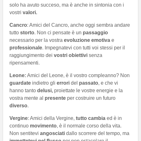
solo ha avuto succeso, ma è anche in sintonia con i
vostri
valori.
Cancro
: Amici del Cancro, anche oggi sembra andare
tutto
storto
. Non ci pensate è un
passaggio
necessario per la vostra
evoluzione
emotiva
e
professionale
. Impegnatevi con tutti voi stessi per il
raggiungimento dei
vostri obiettivi
senza
ripensamenti.
Leone:
Amici del Leone, è il vostro compleanno? Non
guardate
indietro gli
errori
del
passato
, e che vi
hanno tanto
delusi,
proiettate le vostre energie e la
vostra mente al
presente
per costruire un futuro
diverso
.
Vergine
: Amici della Vergine,
tutto cambia
ed è in
continuo
movimento
, è il normale corso della vita.
Non sentitevi
angosciati
dallo scorrere del tempo, ma
immettetevi nel flusso
per non ostacolare il