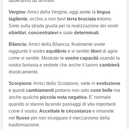
tarderanno ad arrivare.
Vergine
: Amici della Vergine, oggi avete la
lingua
tagliente
, occhio a non farvi
terra bruciata i
ntorno.
Siete sulla strada giusta per la realizzazione dei vostri
obiettivi
,
concentratevi
e siate
determinati
.
Bilancia:
Amici della Bilancia, finalmente avete
raggiunto il vostro
equilibrio
e vi sentite
liberi
di agire
come vi sentite. Mostrate le
vostre capacità
usando la
vostra fantasia e vedrete che anche il lavoro
cambierà
drasticamente.
Scorpione
: Amici dello Scorpione, siete in
evoluzione
e questi
cambiamenti
portano non solo
cose belle
ma
anche qualche
piccola nota negativa
. E’ normale
quando si stanno facendo passaggi di vita importanti
come il vostro.
Accettate le circostanze
e rimanete
nel
flusso
per non inceppare il meccanismo della
trasformazione.