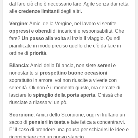
dal fare ciò che è necessario fare. Agite senza dar retta
alle
credenze limitanti
degli altri.
Vergine
: Amici della Vergine, nel lavoro vi sentite
oppressi
e
oberati
di incarichi e responsabilità. Che
fare?
Un passo alla volta
si inzia il viaggio. Quindi
pianificate in modo preciso quello che c’è da fare in
ordine di
priorità
.
Bilancia
: Amici della Bilancia, non siete
sereni
e
nonostante si
prospettino buone occasioni
soprattutto in amore, voi non riuscite a viverle con
serenità. Ok non è il momento giusto, ma cercate di
lasciare lo
spiraglio della porta aperta
. Chissà che
riusciate a rilassarvi un pò.
Scorpione
: Amici dello Scorpione, oggi vi frullano un
sacco di
pensieri in testa
e fate fatica a concentrarvi.
E’ il caso di prendere una pausa per schiarirsi le idee e
ricominciare con un nuovo slancio.