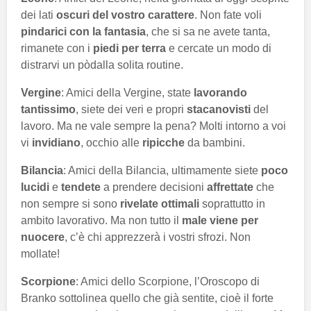
dei lati
oscuri del vostro carattere
. Non fate voli
pindarici con la fantasia
, che si sa ne avete tanta,
rimanete con i
piedi per terra
e cercate un modo di
distrarvi un pòdalla solita routine.
Vergine
: Amici della Vergine, state
lavorando
tantissimo
, siete dei veri e propri
stacanovisti
del
lavoro. Ma ne vale sempre la pena? Molti intorno a voi
vi
invidiano
, occhio alle
ripicche
da bambini.
Bilancia
: Amici della Bilancia, ultimamente siete
poco
lucidi
e
tendete
a prendere decisioni
affrettate
che
non sempre si sono
rivelate ottimali
soprattutto in
ambito lavorativo. Ma non tutto il
male viene per
nuocere
, c’è chi apprezzerà i vostri sfrozi. Non
mollate!
Scorpione
: Amici dello Scorpione, l’Oroscopo di
Branko sottolinea quello che già sentite, cioè il forte