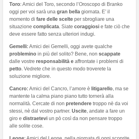
Toro
: Amici del Toro, secondo l’Oroscopo di Branko
oggi per voi sarà una
gran bella
giornata. E’ il
momento di
fare delle scelte
per sbrogliare una
situazione
complicata
. Siate
coraggiosi
e fate ciò che
deve essere fatto senza ulteriori indugi.
Gemelli:
Amici dei Gemelli, oggi avete qualche
problemino
in più del solito? Bene, non
scappate
dalle vostre
responsabilità e
affrontate i problemi di
petto
. Vedrete che in questo modo troverete la
soluzione migliore.
Cancro:
Amici del Cancro, l’amore è
litigarello
, ma se
mantente la calma piano piano tutto tornerà alla
normalità. Cercate di non
pretendere
troppo nè da voi
stessi, nè dal vostro partner.
Uscite
, andate a fare un
giro e
distraetevi
un pò così da non pensare troppo
alle solite cose.
Leone
: Amici del Leone, nella giornata di oggi scoprite