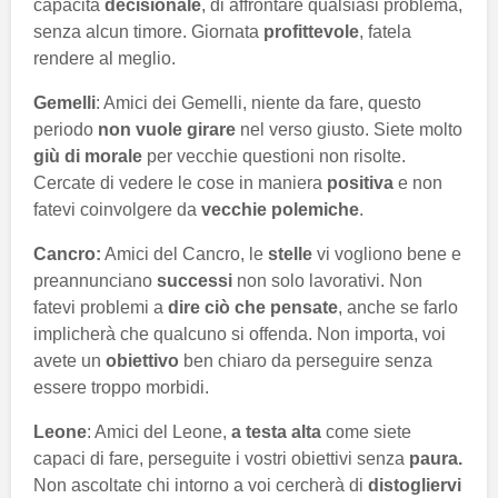
capacità
decisionale
, di affrontare qualsiasi problema,
senza alcun timore. Giornata
profittevole
, fatela
rendere al meglio.
Gemelli
: Amici dei Gemelli, niente da fare, questo
periodo
non vuole girare
nel verso giusto. Siete molto
giù di morale
per vecchie questioni non risolte.
Cercate di vedere le cose in maniera
positiva
e non
fatevi coinvolgere da
vecchie polemiche
.
Cancro:
Amici del Cancro, le
stelle
vi vogliono bene e
preannunciano
successi
non solo lavorativi. Non
fatevi problemi a
dire ciò che pensate
, anche se farlo
implicherà che qualcuno si offenda. Non importa, voi
avete un
obiettivo
ben chiaro da perseguire senza
essere troppo morbidi.
Leone
: Amici del Leone,
a testa alta
come siete
capaci di fare, perseguite i vostri obiettivi senza
paura.
Non ascoltate chi intorno a voi cercherà di
distogliervi