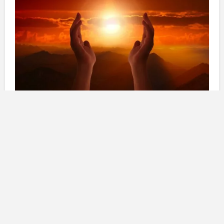
L’Oroscopo di Branko
Ariete:
Amici dell’Ariete, visto che in questi giorni la
tensione
non vi molla, cercate di non portare il vostro
disappunto
sul luogo di lavoro per non creare
problemi inutili. Anche in amore cercate di non
provocare
solo per il bisogno di dare
sfogo
al vostro
malessere. Bene le collaborazioni.