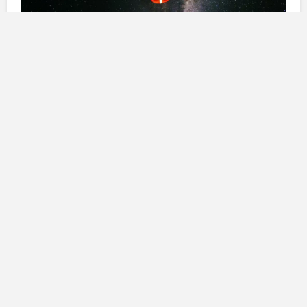
L’Oroscopo di Paolo Fox
Ariete
: Amici dell’Ariete, oggi potreste trovare utile
parlare con un
professionista
dei problemi
specifici
relativi alla vostra
relazione
che vi hanno dato motivo
di
preoccupazione
negli ultimi tempi per non correre
a conclusioni affrettate. È possibile che questa
conversazione
vi aiuti a
determinare
i passaggi
successivi.
Toro
: Amici del Toro oggi prestate attenzione al vostro
istinto
. C’è la possibilità che il vostro partner stia