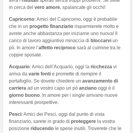
avrà i
risultati
sperati senza troppi problemi. Se siete
in cerca del
vero amore
, spalancate gli occhi!
Capricorno
: Amici del Capricorno, oggi è probabile
che in un
progetto finanziario
risparmierete molto e
avrete anche abbastanza per iniziarne uno nuova! Il
carico di lavoro aggiuntivo minaccia di
bloccarvi
un
pò. In amore l’
affetto reciproco
sarà al culmine tra le
coppie sposate.
Acquario
: Amici dell’Acquario, oggi la
ricchezza
vi
arriva da
varie fonti
e promette di riempire il
portafoglio. Se dovete chiedere un
avanzamento di
carriera
ad un vostro capo un pò
anziano
oggi è il
giorno buono
. In amore per i single arrivano nuove
interessanti prospettive.
Pesci
: Amici dei Pesci, oggi dal punto di vista
finanziario, sarete in grado di
proteggere
la vostra
posizione
riducendo
le spese inutili. Troverete che le