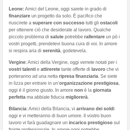
Leone:
Amici del Leone, oggi sarete in grado di
finanziare
un progetto da solo. È pacifico che
riuscirete a
superare con successo
tutti gli
ostacoli
per ottenere ciò che desiderate al lavoro. Qualche
piccolo problema di
salute
potrebbe
rallentare
un pò i
vostri progetti, prendetevi buona cura di voi. In amore
si respira aria di
serenità
, godetevela.
Vergine
: Amici della Vergine, oggi verrete notati per i
vostri talenti
e
attirerete
tante offerte di
lavoro
che vi
porteranno ad una netta
ripresa finanziaria
. Se siete
in lizza per entrare in un’
organizzazione prestigiosa
,
oggi è il giorno giusto. In amore
non
è la
giornata
perfetta
ma abbiate fiducia
migliorerà
.
Bilancia
: Amici della Bilancia, vi
arrivano dei soldi
oggi e vi metteranno di buon umore. Il vostro buon
lavoro vi farà guadagnare un
incarico prestigioso
sul
fronte professionale. In amore oggi potrebbe