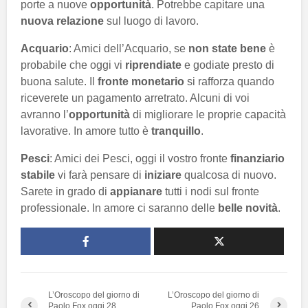
porte a nuove
opportunità
. Potrebbe capitare una
nuova relazione
sul luogo di lavoro.
Acquario
: Amici dell’Acquario, se
non state bene
è
probabile che oggi vi
riprendiate
e godiate presto di
buona salute. Il
fronte monetario
si rafforza quando
riceverete un pagamento arretrato. Alcuni di voi
avranno l’
opportunità
di migliorare le proprie capacità
lavorative. In amore tutto è
tranquillo
.
Pesci
: Amici dei Pesci, oggi il vostro fronte
finanziario
stabile
vi farà pensare di
iniziare
qualcosa di nuovo.
Sarete in grado di
appianare
tutti i nodi sul fronte
professionale. In amore ci saranno delle
belle novità
.
L’Oroscopo del giorno di
L’Oroscopo del giorno di
Paolo Fox oggi 28
Paolo Fox oggi 26