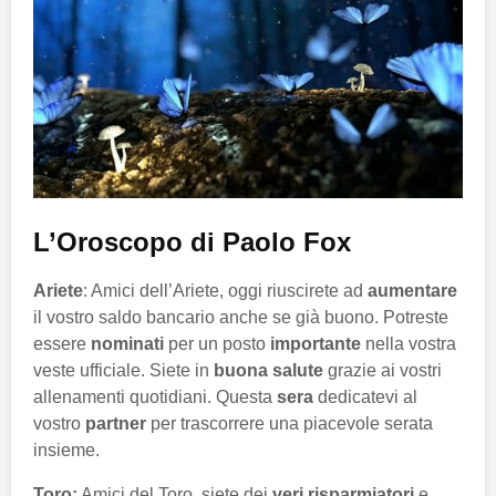
L’Oroscopo di Paolo Fox
Ariete
: Amici dell’Ariete, oggi riuscirete ad
aumentare
il vostro saldo bancario anche se già buono. Potreste
essere
nominati
per un posto
importante
nella vostra
veste ufficiale. Siete in
buona salute
grazie ai vostri
allenamenti quotidiani. Questa
sera
dedicatevi al
vostro
partner
per trascorrere una piacevole serata
insieme.
Toro:
Amici del Toro, siete dei
veri risparmiatori
e