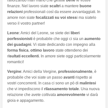
rafforzando man mano che gestite
bene
le vostre
finanze. Nel lavoro siate
scaltri
a mantere
buone
relazioni
professionali così da essere avvantaggiati. In
amore non siate
focalizzati su voi stess
i ma siatelo
verso il vostro partner!
Leone
: Amici del Leone, se siete dei
liberi
porfessionisti
è probabile che oggi ci sia un
aumento
dei guadagni
. Vi state dedicando con impegno alla
forma fisica
,
ottimo lavoro
state ottendeno dei
r
isultati eccellenti
. In amore siete oggi particolarmente
romantici!
Vergine
: Amici della Vergine,
professionalmente
, è
probabile che voi siate un passo
avanti
rispetto ai
vostri concorrenti. In casa ci sono un pò di
malintesi
che vi impediscono il
rilassamento totale
. Una nuova
relazione che avete coltivata
amorevolmente
vi darà
gioia e appagamento.