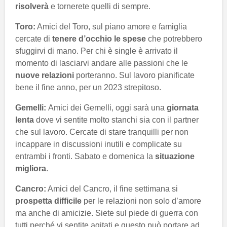
risolverà
e tornerete quelli di sempre.
Toro:
Amici del Toro, sul piano amore e famiglia
cercate di
tenere d’occhio le spese
che potrebbero
sfuggirvi di mano. Per chi è single è arrivato il
momento di lasciarvi andare alle passioni che le
nuove relazioni
porteranno. Sul lavoro pianificate
bene il fine anno, per un 2023 strepitoso.
Gemelli:
Amici dei Gemelli, oggi sarà una
giornata
lenta
dove vi sentite molto stanchi sia con il partner
che sul lavoro. Cercate di stare tranquilli per non
incappare in discussioni inutili e complicate su
entrambi i fronti. Sabato e domenica la
situazione
migliora
.
Cancro:
Amici del Cancro, il fine settimana si
prospetta difficile
per le relazioni non solo d’amore
ma anche di amicizie. Siete sul piede di guerra con
tutti perché vi sentite agitati e questo può portare ad