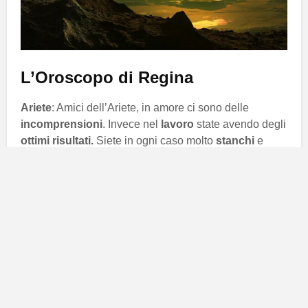
L’Oroscopo di Regina
Ariete
: Amici dell’Ariete, in amore ci sono delle
incomprensioni
. Invece nel
lavoro
state avendo degli
ottimi risultati.
Siete in ogni caso molto
stanchi
e
molto stressati e sicuramente il
caldo
si fa sentire. Se
non siete ancora in
vacanza
organizzatevi una
gita
con gli amici.
Toro
: Amici del Toro, in
amore
le cose non girano
come vorreste, cercate di non
chiudervi
in casa ma
uscite per
conoscere
gente nuova. Spiccano sul
luogo di lavoro le vostre
ottime doti
organizzattrici,
infatti chiuderete dei
contratti
molto interessanti.
Curatevi di più!