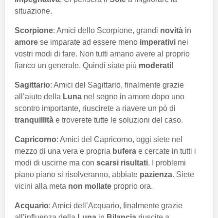
situazione.
Scorpione
: Amici dello Scorpione, grandi
novità
in
amore
se imparate ad essere meno
imperativi
nei
vostri modi di fare. Non tutti amano avere al proprio
fianco un generale. Quindi siate più
moderati
!
Sagittario
: Amici del Sagittario, finalmente grazie
all’aiuto della
Luna
nel segno in amore dopo uno
scontro importante, riuscirete a riavere un pò di
tranquillità
e troverete tutte le soluzioni del caso.
Capricorno
: Amici del Capricorno, oggi siete nel
mezzo di una vera e propria
bufera
e cercate in tutti i
modi di uscirne ma con
scarsi risultati
. I problemi
piano piano si risolveranno, abbiate
pazienza
. Siete
vicini alla meta
non mollate
proprio ora.
Acquario
: Amici dell’Acquario, finalmente grazie
all’influenza della
Luna
in
Bilancia
riuscite a