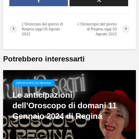
L’Oroscopo del giorno di
L’Orosocopo del giorno
Regina oggi 05 Agosto
di Regina oggi 03
2022
Agosto 2022
Potrebbero interessarti
OROSCOPO DI REGINA
Le anticipazioni
dell’Oroscopo di domani 11
Gennaio 2024 di Regina