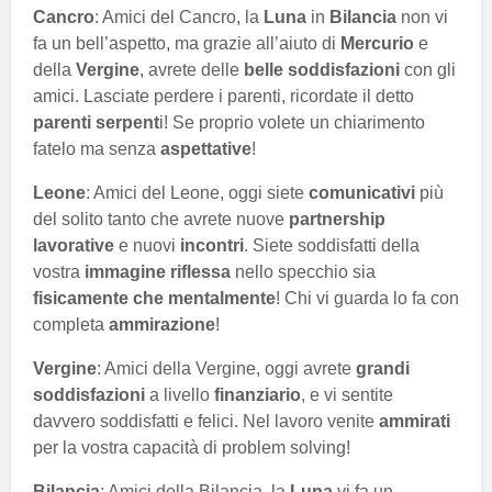
Cancro
: Amici del Cancro, la
Luna
in
Bilancia
non vi
fa un bell’aspetto, ma grazie all’aiuto di
Mercurio
e
della
Vergine
, avrete delle
belle soddisfazioni
con gli
amici. Lasciate perdere i parenti, ricordate il detto
parenti serpent
i! Se proprio volete un chiarimento
fatelo ma senza
aspettative
!
Leone
: Amici del Leone, oggi siete
comunicativi
più
del solito tanto che avrete nuove
partnership
lavorative
e nuovi
incontri
. Siete soddisfatti della
vostra
immagine riflessa
nello specchio sia
fisicamente che mentalmente
! Chi vi guarda lo fa con
completa
ammirazione
!
Vergine
: Amici della Vergine, oggi avrete
grandi
soddisfazioni
a livello
finanziario
, e vi sentite
davvero soddisfatti e felici. Nel lavoro venite
ammirati
per la vostra capacità di problem solving!
Bilancia
: Amici della Bilancia, la
Luna
vi fa un