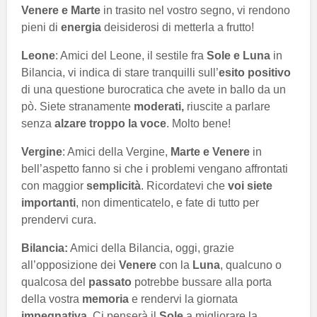
Venere e Marte
in trasito nel vostro segno, vi rendono
pieni di
energia
deisiderosi di metterla a frutto!
Leone
: Amici del Leone, il sestile fra
Sole e Luna
in
Bilancia, vi indica di stare tranquilli sull’
esito positivo
di una questione burocratica che avete in ballo da un
pò. Siete stranamente
moderati,
riuscite a parlare
senza
alzare troppo la voce
. Molto bene!
Vergine
: Amici della Vergine,
Marte e Venere
in
bell’aspetto fanno si che i problemi vengano affrontati
con maggior
semplicità
. Ricordatevi che
voi siete
importanti
, non dimenticatelo, e fate di tutto per
prendervi cura.
Bilancia:
Amici della Bilancia, oggi, grazie
all’opposizione dei
Venere
con la
Luna
, qualcuno o
qualcosa del
passato
potrebbe bussare alla porta
della vostra
memoria
e rendervi la giornata
impegnativa
. Ci penserà il
Sole
a migliorare la