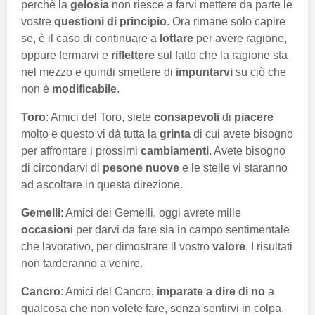
perchè la
gelosia
non riesce a farvi mettere da parte le
vostre
questioni di principio
. Ora rimane solo capire
se, è il caso di continuare a
lottare
per avere ragione,
oppure fermarvi e
riflettere
sul fatto che la ragione sta
nel mezzo e quindi smettere di
impuntarvi
su ciò che
non è
modificabile
.
Toro
: Amici del Toro, siete
consapevoli
di
piacere
molto e questo vi dà tutta la
grinta
di cui avete bisogno
per affrontare i prossimi
cambiamenti
. Avete bisogno
di circondarvi di
pesone nuove
e le stelle vi staranno
ad ascoltare in questa direzione.
Gemelli
: Amici dei Gemelli, oggi avrete mille
occasion
i per darvi da fare sia in campo sentimentale
che lavorativo, per dimostrare il vostro
valore
. I risultati
non tarderanno a venire.
Cancro
: Amici del Cancro,
imparate a dire di no
a
qualcosa che non volete fare, senza sentirvi in colpa.