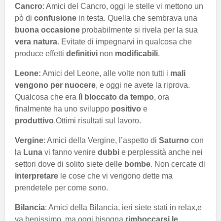
Cancro
: Amici del Cancro, oggi le stelle vi mettono un
pò di
confusione
in testa. Quella che sembrava una
buona occasione
probabilmente si rivela per la sua
vera natura
. Evitate di impegnarvi in qualcosa che
produce effetti
definitivi
non
modificabili
.
Leone:
Amici del Leone, alle volte non tutti i
mali
vengono per nuocere
, e oggi ne avete la riprova.
Qualcosa che era
lì bloccato da tempo
, ora
finalmente ha uno sviluppo
positivo
e
produttivo
.Ottimi risultati sul lavoro.
Vergine
: Amici della Vergine, l’aspetto di
Saturno
con
la
Luna
vi fanno venire
dubbi
e perplessità anche nei
settori dove di solito siete delle
bombe
. Non cercate di
interpretare
le cose che vi vengono dette ma
prendetele per come sono.
Bilancia
: Amici della Bilancia, ieri siete stati in relax,e
va benissimo, ma oggi bisogna
rimboccarsi le