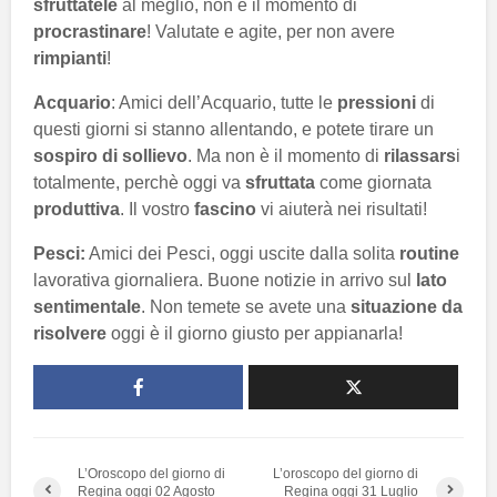
sfruttatele
al meglio, non è il momento di
procrastinare
! Valutate e agite, per non avere
rimpianti
!
Acquario
: Amici dell’Acquario, tutte le
pressioni
di
questi giorni si stanno allentando, e potete tirare un
sospiro di sollievo
. Ma non è il momento di
rilassars
i
totalmente, perchè oggi va
sfruttata
come giornata
produttiva
. Il vostro
fascino
vi aiuterà nei risultati!
Pesci:
Amici dei Pesci, oggi uscite dalla solita
routine
lavorativa giornaliera. Buone notizie in arrivo sul
lato
sentimentale
. Non temete se avete una
situazione da
risolvere
oggi è il giorno giusto per appianarla!
L’Oroscopo del giorno di
L’oroscopo del giorno di
Regina oggi 02 Agosto
Regina oggi 31 Luglio