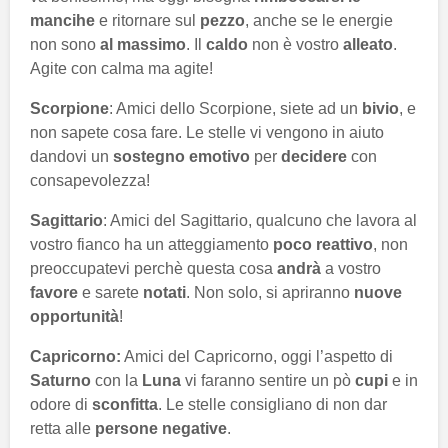
mancihe
e ritornare sul
pezzo
, anche se le energie
non sono
al massimo
. Il
caldo
non è vostro
alleato
.
Agite con calma ma agite!
Scorpione
: Amici dello Scorpione, siete ad un
bivio
, e
non sapete cosa fare. Le stelle vi vengono in aiuto
dandovi un
sostegno emotivo
per
decidere
con
consapevolezza!
Sagittario
: Amici del Sagittario, qualcuno che lavora al
vostro fianco ha un atteggiamento
poco reattivo
, non
preoccupatevi perchè questa cosa
andrà
a vostro
favore
e sarete
notati
. Non solo, si apriranno
nuove
opportunità
!
Capricorno:
Amici del Capricorno, oggi l’aspetto di
Saturno
con la
Luna
vi faranno sentire un pò
cupi
e in
odore di
sconfitta
. Le stelle consigliano di non dar
retta alle
persone
negative
.