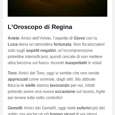
L’Oroscopo di Regina
Ariete
: Amici dell’Ariete, l’aspetto di
Giove
con la
Luna
dona un’atmosfera
fortunata
. Non focalizzatevi
solo sugli
aspetti negativi
, un’incomprensione
potrebbe intensificarsi, quindi cercate di non mettere
altra benzina sul fuoco. Incontri
inaspettatti
in vista!
Toro
: Amici del Toro, oggi vi sentite che non venite
apprezzati
come vorreste, dagli altri. Ma abbiate
fiducia le
stelle
stanno
lavorando
per voi, infatti
potreste avere una nuova
occasione
sul lavoro. Agite
per tenere tutto sotto controllo!
Gemelli
: Amici dei Gemelli, oggi siete
euforici
più del
solito, ma anche un pò
troppo sicuri
di voi stessi,