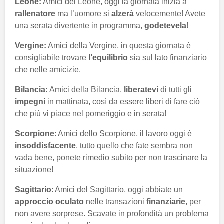
Leone:
Amici del Leone, oggi la giornata inizia a
rallenatore
ma l’uomore si
alzerà
velocemente! Avete
una serata divertente in programma,
godetevela
!
Vergine:
Amici della Vergine, in questa giornata è
consigliabile trovare
l’equilibrio
sia sul lato finanziario
che nelle amicizie.
Bilancia:
Amici della Bilancia,
liberatevi
di tutti gli
impegni
in mattinata, così da essere liberi di fare ciò
che più vi piace nel pomeriggio e in serata!
Scorpione
: Amici dello Scorpione, il lavoro oggi è
insoddisfacente
, tutto quello che fate sembra non
vada bene, ponete rimedio subito per non trascinare la
situazione!
Sagittario
: Amici del Sagittario, oggi abbiate un
approccio oculato
nelle transazioni
finanziarie
, per
non avere sorprese. Scavate in profondità un problema