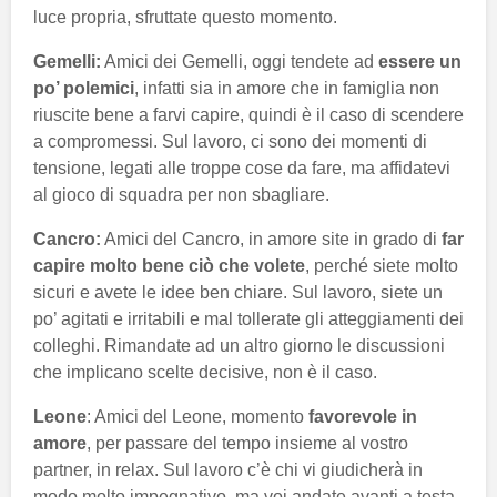
luce propria, sfruttate questo momento.
Gemelli:
Amici dei Gemelli, oggi tendete ad
essere un
po’ polemici
, infatti sia in amore che in famiglia non
riuscite bene a farvi capire, quindi è il caso di scendere
a compromessi. Sul lavoro, ci sono dei momenti di
tensione, legati alle troppe cose da fare, ma affidatevi
al gioco di squadra per non sbagliare.
Cancro:
Amici del Cancro, in amore site in grado di
far
capire molto bene ciò che volete
, perché siete molto
sicuri e avete le idee ben chiare. Sul lavoro, siete un
po’ agitati e irritabili e mal tollerate gli atteggiamenti dei
colleghi. Rimandate ad un altro giorno le discussioni
che implicano scelte decisive, non è il caso.
Leone
: Amici del Leone, momento
favorevole in
amore
, per passare del tempo insieme al vostro
partner, in relax. Sul lavoro c’è chi vi giudicherà in
modo molto impegnativo, ma voi andate avanti a testa