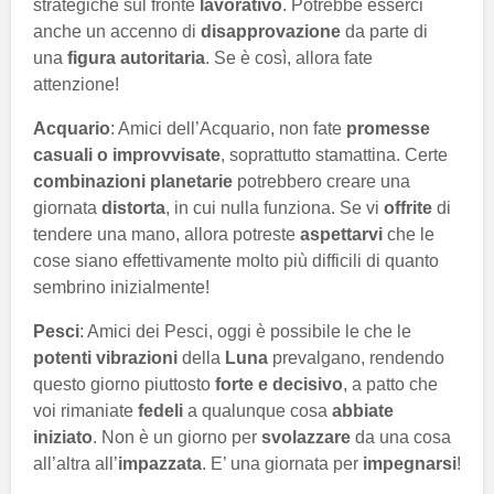
strategiche sul fronte
lavorativo
. Potrebbe esserci
anche un accenno di
disapprovazione
da parte di
una
figura autoritaria
. Se è così, allora fate
attenzione!
Acquario
: Amici dell’Acquario, non fate
promesse
casuali o improvvisate
, soprattutto stamattina. Certe
combinazioni planetarie
potrebbero creare una
giornata
distorta
, in cui nulla funziona. Se vi
offrite
di
tendere una mano, allora potreste
aspettarvi
che le
cose siano effettivamente molto più difficili di quanto
sembrino inizialmente!
Pesci
: Amici dei Pesci, oggi è possibile le che le
potenti vibrazioni
della
Luna
prevalgano, rendendo
questo giorno piuttosto
forte e decisivo
, a patto che
voi rimaniate
fedeli
a qualunque cosa
abbiate
iniziato
. Non è un giorno per
svolazzare
da una cosa
all’altra all’
impazzata
. E’ una giornata per
impegnarsi
!