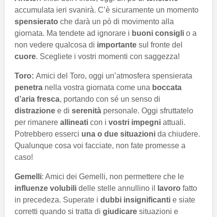
accumulata ieri svanirà. C’è sicuramente un momento
spensierato
che darà un pò di movimento alla
giornata. Ma tendete ad ignorare i
buoni consigli
o a
non vedere qualcosa di
importante
sul fronte del
cuore
. Scegliete i vostri momenti con saggezza!
Toro:
Amici del Toro, oggi un’atmosfera spensierata
penetra
nella vostra giornata come una
boccata
d’aria fresca
, portando con sé un senso di
distrazione
e di
serenità
personale. Oggi sfruttatelo
per rimanere
allineati
con i
vostri impegni
attuali.
Potrebbero esserci
una o due situazioni
da chiudere.
Qualunque cosa voi facciate, non fate promesse a
caso!
Gemelli
: Amici dei Gemelli, non permettere che le
influenze volubili
delle stelle annullino il
lavoro
fatto
in precedeza. Superate i
dubbi insignificanti
e siate
corretti quando si tratta di
giudicare
situazioni e