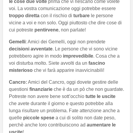
le cose due volte
prima che vi riescano come volete
voi. La vostra comunicazione oggi potrebbe essere
troppo diretta
con il rischio di
turbare
le persone
vicine a voi e non solo. Oggi piuttosto che dire cose di
cui potreste
pentirvene
, non parlate!
Gemelli
: Amici dei Gemelli, oggi non prendete
decisioni avventate
. Le persone che vi sono vicine
potrebbero agire in modo
imprevedibile
. Cosa che a
voi disturba molto. Siete avvolti da un
fascino
misterioso
che vi farà apparire inavvicinabili!
Cancro:
Amici del Cancro, oggi dovete gestire delle
questioni
finanziarie
che è da un pò che non guardate.
Potreste non avere bene sott’occhio
tutte le uscite
che avete durante il giorno e questo potrebbe alla
lunga risultare un problema. Fate attenzione anche a
quelle
piccole spese
a cui di solito non date peso,
perchè anche loro contribuiscono ad
aumentare le
uscite
!