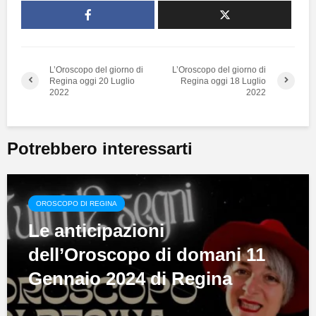
L’Oroscopo del giorno di
L’Oroscopo del giorno di
Regina oggi 20 Luglio
Regina oggi 18 Luglio
2022
2022
Potrebbero interessarti
OROSCOPO DI REGINA
Le anticipazioni
dell’Oroscopo di domani 11
Gennaio 2024 di Regina