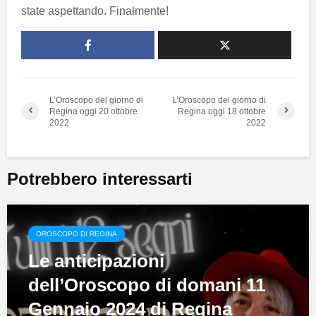
state aspettando. Finalmente!
L’Oroscopo del giorno di
L’Oroscopo del giorno di
Regina oggi 20 ottobre
Regina oggi 18 ottobre
2022
2022
Potrebbero interessarti
OROSCOPO DI REGINA
Le anticipazioni
dell’Oroscopo di domani 11
Gennaio 2024 di Regina