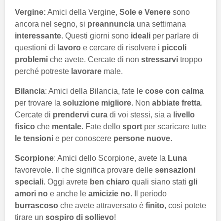
Vergine:
Amici della Vergine,
Sole e Venere
sono
ancora nel segno, si
preannuncia
una settimana
interessante
. Questi giorni sono
ideali
per parlare di
questioni di
lavoro
e cercare di risolvere i
piccoli
problemi
che avete. Cercate di non
stressarvi
troppo
perché potreste
lavorare
male.
Bilancia
: Amici della Bilancia, fate le
cose con calma
per trovare la
soluzione migliore
. Non
abbiate fretta
.
Cercate di
prendervi cura
di voi stessi, sia a
livello
fisico
che
mentale
. Fate dello
sport
per scaricare tutte
le tensioni
e per conoscere
persone nuove
.
Scorpione
: Amici dello Scorpione, avete la
Luna
favorevole. Il che significa provare delle
sensazioni
speciali
. Oggi avrete
ben chiaro
quali siano stati
gli
amori no
e anche le
amicizie no.
Il periodo
burrascoso
che avete attraversato è
finito
, così potete
tirare un
sospiro di sollievo
!