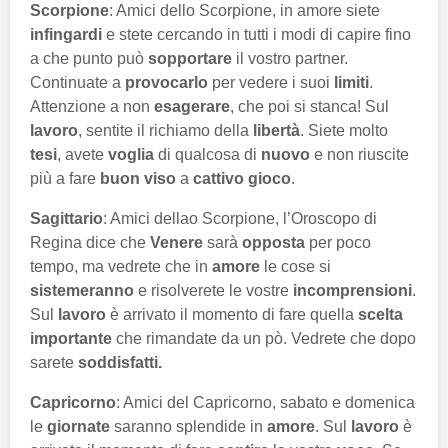
Scorpione
: Amici dello Scorpione, in amore siete
infingardi
e stete cercando in tutti i modi di capire fino
a che punto può
sopportare
il vostro partner.
Continuate a
provocarlo
per vedere i suoi
limiti
.
Attenzione a non
esagerare
, che poi si stanca! Sul
lavoro
, sentite il richiamo della
libertà
. Siete molto
tesi
, avete
voglia
di qualcosa di
nuovo
e non riuscite
più a fare
buon viso
a
cattivo gioco
.
Sagittario
: Amici dellao Scorpione, l’Oroscopo di
Regina dice che
Venere
sarà
opposta
per poco
tempo, ma vedrete che in
amore
le cose si
sistemeranno
e risolverete le vostre
incomprensioni
.
Sul
lavoro
è arrivato il momento di fare quella
scelta
importante
che rimandate da un pò. Vedrete che dopo
sarete
soddisfatti.
Capricorno
: Amici del Capricorno, sabato e domenica
le
giornate
saranno splendide in
amore
. Sul
lavoro
è