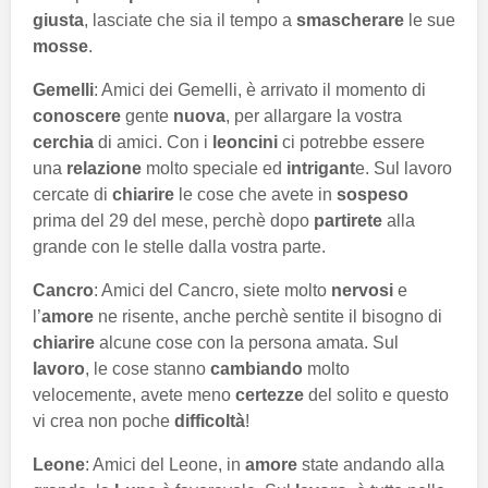
giusta
, lasciate che sia il tempo a
smascherare
le sue
mosse
.
Gemelli
: Amici dei Gemelli, è arrivato il momento di
conoscere
gente
nuova
, per allargare la vostra
cerchia
di amici. Con i
leoncini
ci potrebbe essere
una
relazione
molto speciale ed
intrigant
e. Sul lavoro
cercate di
chiarire
le cose che avete in
sospeso
prima del 29 del mese, perchè dopo
partirete
alla
grande con le stelle dalla vostra parte.
Cancro
: Amici del Cancro, siete molto
nervosi
e
l’
amore
ne risente, anche perchè sentite il bisogno di
chiarire
alcune cose con la persona amata. Sul
lavoro
, le cose stanno
cambiando
molto
velocemente, avete meno
certezze
del solito e questo
vi crea non poche
difficoltà
!
Leone
: Amici del Leone, in
amore
state andando alla