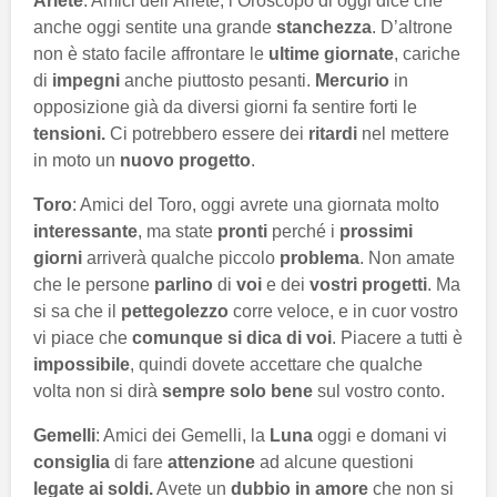
Ariete
: Amici dell’Ariete, l’Oroscopo di oggi dice che
anche oggi sentite una grande
stanchezza
. D’altrone
non è stato facile affrontare le
ultime giornate
, cariche
di
impegni
anche piuttosto pesanti.
Mercurio
in
opposizione già da diversi giorni fa sentire forti le
tensioni.
Ci potrebbero essere dei
ritardi
nel mettere
in moto un
nuovo progetto
.
Toro
: Amici del Toro, oggi avrete una giornata molto
interessante
, ma state
pronti
perché i
prossimi
giorni
arriverà qualche piccolo
problema
. Non amate
che le persone
parlino
di
voi
e dei
vostri progetti
. Ma
si sa che il
pettegolezzo
corre veloce, e in cuor vostro
vi piace che
comunque si dica di voi
. Piacere a tutti è
impossibile
, quindi dovete accettare che qualche
volta non si dirà
sempre solo bene
sul vostro conto.
Gemelli
: Amici dei Gemelli, la
Luna
oggi e domani vi
consiglia
di fare
attenzione
ad alcune questioni
legate ai soldi.
Avete un
dubbio in amore
che non si