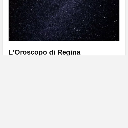
L’Oroscopo di Regina
Ariete
: Amici dell’Ariete, la
Luna
opposta, vi rende
agitati e insofferenti
soprattutto con chi vi è vicino,
famigliari e affini. Sul
lavoro
cercate di fare le cose
con
calma
, anche se dovete
cambiare
un po’ i vostri
piani
, mettetevi nell’
ottica
che lo dovete fare.
Toro
: Amici del Toro, le
stelle
sono davvero dalla
vostra parte
. Sono in arrivo nuove
amicizie
e anche i
single
avranno buone nuove. Sul
lavoro
avete
seminato
bene e adesso potete permettervi di