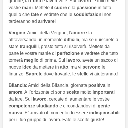
grande, la
Luna
è favorevole. Sul
lavoro
, è tutto nelle
vostre
mani
. Mettete il
cuore
e la
passione
in tutto
quello che
fate
e vedrete che le
soddisfazioni
non
tarderanno ad
arrivare
!
Vergine
: Amici della Vergine, l’
amore
sta
attraversando un momento
difficile
, ma se riuiscirete a
stare
tranquilli
, presto tutto si risolverà. Mettete da
parte le vostre manie di
perfezione
e vedrete che tutto
tornerà
meglio
di prima. Sul
lavoro
, avete un sacco di
nuove
idee
da mettere in
atto
, ma vi
servono
le
finanze.
Saprete
dove trovarle, le
stelle
vi aiuteranno.!
Bilancia
: Amici della Bilancia, giornata
positiva
in
amore
. All’orizzonte ci sono
scelte
molto
importanti
da fare. Sul
lavoro
, cercate di aumentare le vostre
competenze
studiando
e circondandovi di
gente
nuova
. E’ arrivato il momento di essere
indispensabili
per il tuo gruppo di lavoro. Fate le scelte giuste!