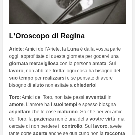
L’Oroscopo di Regina
Ariete
: Amici dell’Ariete, la
Luna
è dalla vostra parte
oggi: approfittate di questa giornata per godervi una
giornata meravigliosa
con la persona
amata
. Sul
lavoro
, non abbiate
fretta
: ogni cosa ha bisogno del
suo tempo
per
realizzarsi
e se pensate di avere
bisogno di
aiuto
non esitate a
chiederlo
!
Toro
: Amici del Toro, non fate passi
avventati
in
amore
. L’amore ha
i suoi tempi
e spesso biosgna
aspettare
che le cose
maturino
. So che per voi amici
del Toro, la
pazienza
non è una della
vostre virtù
, ma
cercate di non perdere il
controllo
. Sul
lavoro
, avete
tante porte
aperte
anche se qualcuno non la
racconta