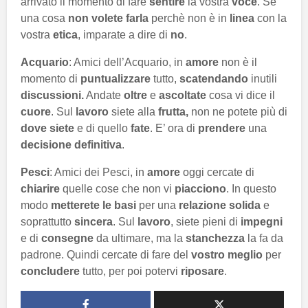
arrivato il momento di fare
sentire
la vostra
voce
. Se
una cosa
non volete farla
perchè non è in
linea
con la
vostra
etica
, imparate a dire di
no
.
Acquario
: Amici dell’Acquario, in
amore
non è il
momento di
puntualizzare
tutto,
scatendando
inutili
discussioni.
Andate
oltre
e
ascoltate
cosa vi dice il
cuore
. Sul
lavoro
siete alla
frutta,
non ne potete più di
dove siete
e di quello
fate
. E’ ora di
prendere
una
decisione definitiva
.
Pesci
: Amici dei Pesci, in
amore
oggi cercate di
chiarire
quelle cose che non vi
piacciono
. In questo
modo
metterete le basi
per una
relazione solida
e
soprattutto
sincera
. Sul
lavoro
, siete pieni di
impegni
e di
consegne
da ultimare, ma la
stanchezza
la fa da
padrone. Quindi cercate di fare del
vostro meglio
per
concludere
tutto, per poi potervi
riposare
.