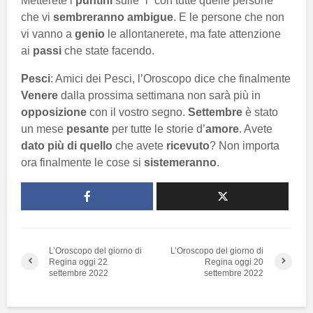
Metterete i
puntini
sulle “i” con tutte quelle persone
che vi
sembreranno ambigue
. E le persone che non
vi vanno a
genio
le allontanerete, ma fate attenzione
ai
passi
che state facendo.
Pesci
: Amici dei Pesci, l’Oroscopo dice che finalmente
Venere
dalla prossima settimana non sarà più in
opposizione
con il vostro segno.
Settembre
è stato
un mese
pesante
per tutte le storie d’
amore
. Avete
dato più di quello
che avete
ricevuto
? Non importa
ora finalmente le cose si
sistemeranno
.
L’Oroscopo del giorno di
L’Oroscopo del giorno di
Regina oggi 22
Regina oggi 20
settembre 2022
settembre 2022