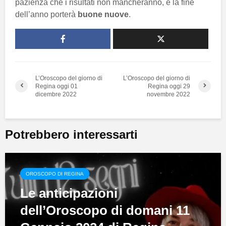
pazienza che i risultati non mancheranno, e la fine
dell’anno porterà
buone nuove
.
L’Oroscopo del giorno di
L’Oroscopo del giorno di
Regina oggi 01
Regina oggi 29
dicembre 2022
novembre 2022
Potrebbero interessarti
OROSCOPO DI REGINA
Le anticipazioni
dell’Oroscopo di domani 11