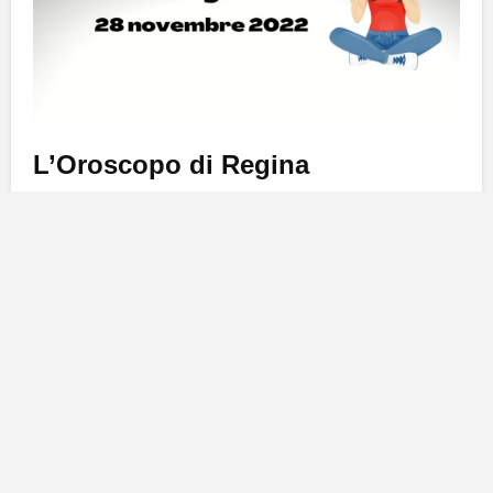
L’Oroscopo di Regina
Ariete
: Amici dell’Ariete,
Venere
nei prossimi giorni è
in buon aspetto per voi, favoriti gli incontri soprattutto
per i single. Sul lavoro invece si potrebbero
accavallare impegni famigliari che rischiano di farvi
arrivare
lunghi sulla consegna
di un progetto.
Ottimizzate bene il vostro tempo.
Toro:
Amici del Toro, se sentite di
non provare più gli
stessi sentimenti
per la persona amata, parlate ora in
modo chiaro, affinchè nessuno si faccia del male. Sul
lavoro la tensione che avete fra le mura domestiche si