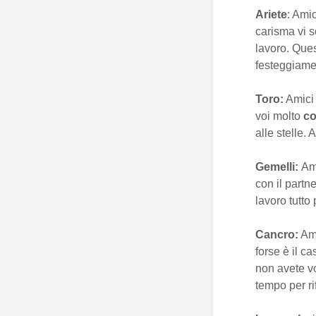
Ariete
: Amic
carisma vi 
lavoro. Ques
festeggiamen
Toro:
Amici 
voi molto
co
alle stelle.
Gemelli:
Ami
con il partn
lavoro tutto
Cancro:
Ami
forse è il c
non avete vo
tempo per rif