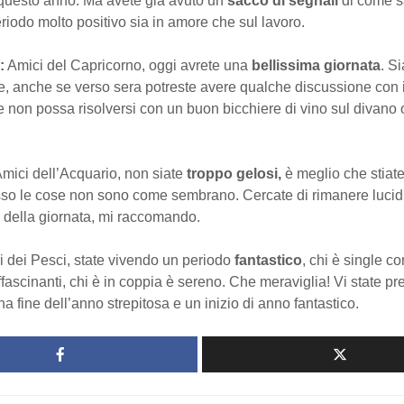
 questo anno. Ma avete già avuto un
sacco di segnali
di come sa
riodo molto positivo sia in amore che sul lavoro.
:
Amici del Capricorno, oggi avrete una
bellissima giornata
. S
, anche se verso sera potreste avere qualche discussione con il
 non possa risolversi con un buon bicchiere di vino sul divano
mici dell’Acquario, non siate
troppo gelosi,
è meglio che stiat
so le cose non sono come sembrano. Cercate di rimanere lucidi
ne della giornata, mi raccomando.
 dei Pesci, state vivendo un periodo
fantastico
, chi è single co
fascinanti, chi è in coppia è sereno. Che meraviglia! Vi state p
na fine dell’anno strepitosa e un inizio di anno fantastico.