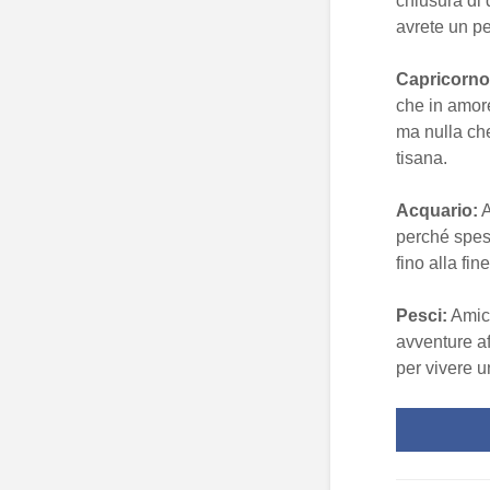
chiusura di
avrete un pe
Capricorno
che in amore
ma nulla che
tisana.
Acquario:
A
perché spes
fino alla fi
Pesci:
Amici
avventure af
per vivere u