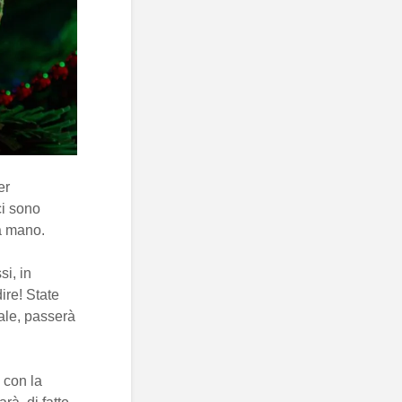
er
ci sono
la mano.
si, in
ire! State
tale, passerà
 con la