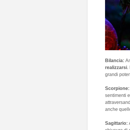
Bilancia:
Am
realizzarsi
.
grandi poten
Scorpione:
sentimenti e
attraversand
anche quello
Sagittario: