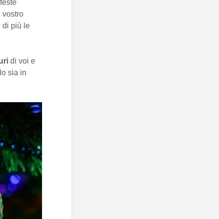
feste
 vostro
di più le
uri
di voi e
o sia in