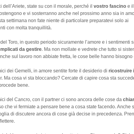
i dell’Ariete, state su con il morale, perché il
vostro fascino
e i
sostengono e vi sosterranno anche nel prossimo anno sia in amo
ta settimana non fate niente di particolare preparatevi solo ai
ti con molta tranquillità.
del Toro, in questo periodo sicuramente l’amore e i sentimenti s
mplicati da gestire
. Ma non mollate e vedrete che tutto si sist
 Anche sul lavoro non abbiate fretta, le cose belle hanno bisogno
ci dei Gemelli, in amore sentite forte il desiderio di
ricostruire 
er. Ma cosa vi sta bloccando? Cercate di capire cosa sta succed
 procede bene.
ci del Cancro, con il partner ci sono ancora delle cose da
chiar
aso che vi fermiate a pensare bene a cosa state facendo. Anche s
glia di discutere ancora di cose già decise in precedenza. Pren
lettere.