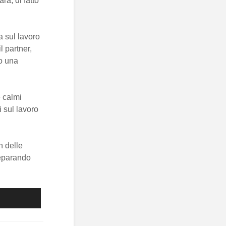
rà, di fatto
ia sul lavoro
 partner,
 o una
e calmi
 sul lavoro
n delle
reparando