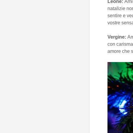
Leone:
Amic
natalizie no
sentire e ve
vostre sensa
Vergine:
Am
con carisma
amore che s