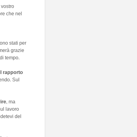
l vostro
re che nel
ono stati per
emerà grazie
 di tempo.
il rapporto
endo. Sul
ire
, ma
ul lavoro
detevi del