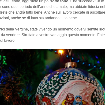
i del Leone, oggi siete un po’
sotto tono
. Che succede? Ok le 
n sono quel periodo dell’anno che amate, ma abbiate fiducia nel
drete che andrà tutto bene. Anche sul lavoro cercate di ascoltare 
zioni, anche se di fatto sta andando tutto bene.
ici della Vergine, state vivendo un momento dove vi sentite
sic
 da vendere. Sfruttate a vostro vantaggio questo momento. Fatel
ul lavoro.