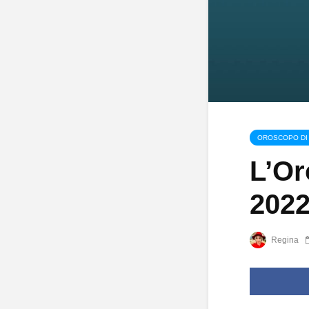
OROSCOPO DI
L’Or
2022
Regina