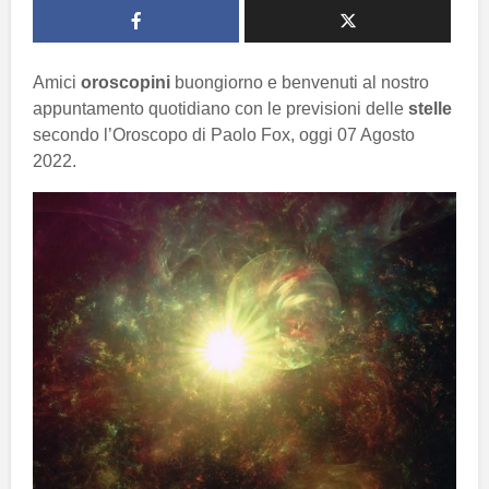
Amici
oroscopini
buongiorno e benvenuti al nostro
appuntamento quotidiano con le previsioni delle
stelle
secondo l’Oroscopo di Paolo Fox, oggi 07 Agosto
2022.