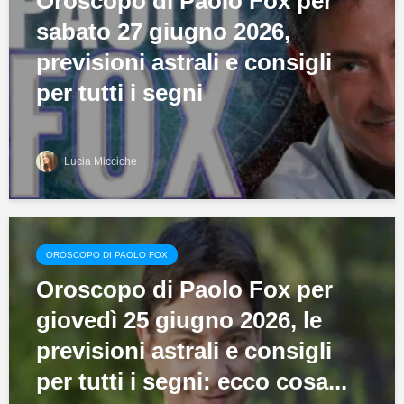
Oroscopo di Paolo Fox per
sabato 27 giugno 2026,
previsioni astrali e consigli
per tutti i segni
Lucia Micciche
OROSCOPO DI PAOLO FOX
Oroscopo di Paolo Fox per
giovedì 25 giugno 2026, le
previsioni astrali e consigli
per tutti i segni: ecco cosa...