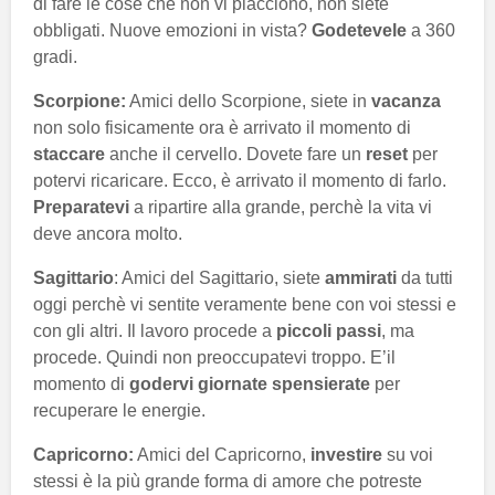
di fare le cose che non vi piacciono, non siete
obbligati. Nuove emozioni in vista?
Godetevele
a 360
gradi.
Scorpione:
Amici dello Scorpione, siete in
vacanza
non solo fisicamente ora è arrivato il momento di
staccare
anche il cervello. Dovete fare un
reset
per
potervi ricaricare. Ecco, è arrivato il momento di farlo.
Preparatevi
a ripartire alla grande, perchè la vita vi
deve ancora molto.
Sagittario
: Amici del Sagittario, siete
ammirati
da tutti
oggi perchè vi sentite veramente bene con voi stessi e
con gli altri. Il lavoro procede a
piccoli passi
, ma
procede. Quindi non preoccupatevi troppo. E’il
momento di
godervi giornate spensierate
per
recuperare le energie.
Capricorno:
Amici del Capricorno,
investire
su voi
stessi è la più grande forma di amore che potreste