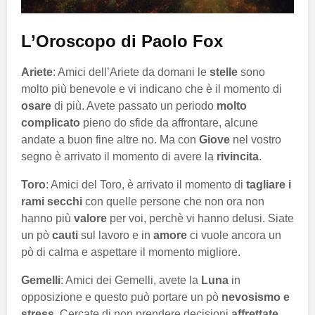
L’Oroscopo di Paolo Fox
Ariete
: Amici dell’Ariete da domani le
stelle
sono
molto più benevole e vi indicano che è il momento di
osare
di più. Avete passato un periodo
molto
complicato
pieno do sfide da affrontare, alcune
andate a buon fine altre no. Ma con
Giove
nel vostro
segno è arrivato il momento di avere la
rivincita
.
Toro
: Amici del Toro, è arrivato il momento di
tagliare i
rami secchi
con quelle persone che non ora non
hanno più
valore
per voi, perchè vi hanno delusi. Siate
un pò
cauti
sul lavoro e in
amore
ci vuole ancora un
pò di calma e aspettare il momento migliore.
Gemelli
: Amici dei Gemelli, avete la
Luna
in
opposizione e questo può portare un pò
nevosismo e
stress
. Cercate di non prendere decisioni
affrettate
,