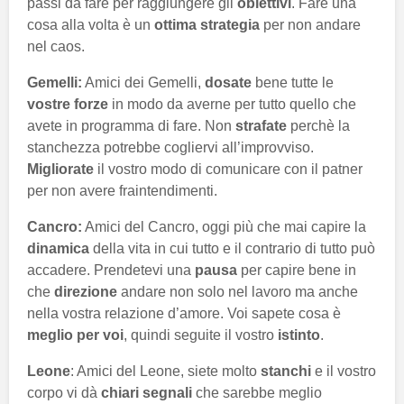
passi da fare per raggiungere gli
obiettivi
. Fare una
cosa alla volta è un
ottima strategia
per non andare
nel caos.
Gemelli:
Amici dei Gemelli,
dosate
bene tutte le
vostre forze
in modo da averne per tutto quello che
avete in programma di fare. Non
strafate
perchè la
stanchezza potrebbe cogliervi all’improvviso.
Migliorate
il vostro modo di comunicare con il patner
per non avere fraintendimenti.
Cancro:
Amici del Cancro, oggi più che mai capire la
dinamica
della vita in cui tutto e il contrario di tutto può
accadere. Prendetevi una
pausa
per capire bene in
che
direzione
andare non solo nel lavoro ma anche
nella vostra relazione d’amore. Voi sapete cosa è
meglio per voi
, quindi seguite il vostro
istinto
.
Leone
: Amici del Leone, siete molto
stanchi
e il vostro
corpo vi dà
chiari segnali
che sarebbe meglio