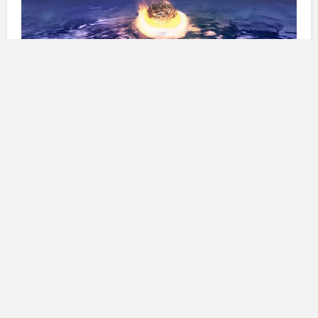
L’Oroscopo di Paolo Fox
Ariete
: Amici dell’Ariete, oggi giornata davvero
fantastica
, vi sentite pieni di
energia
, e vi godrete
finalmente il meritato riposo.
Toro:
Amici del Toro, oggi cercate di
togliervi dalla
testa
quel problema che vi
assilla
da un pò. Riposate
la
mente e il corpo
per avere le energie necessarie a
risolvere
, nei prossimi giorni, tutto quello che avete in
sospeso
.
Gemelli:
Amici dei Gemelli, in
amore
è in arrivo un