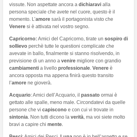
vissute. Non aspettate ancora a
dichiaravi
alla
persona speciale che avete nel cuore, questo è il
momento. L’
amore
sarà il portagonista visto che
Venere
si è attivata nel vostro segno.
Capricorno:
Amici del Capricorno, tirate un
sospiro di
sollievo
perchè tutte le questioni complicate che
avevate in ballo, finalmente si stanno risolvendo, in
previsione di un anno a
venire
migliore con grandio
cambiamenti
a livello
professionale
.
Venere
è
ancora opposta ma appena finirà questo transito
l’
amore
ne gioverà.
Acquario
: Amici dell’Acquario, il
passato
ormai è
gettato alle spalle, meno male. Circondatevi da quelle
persone che vi
capiscono
e con cui vi trovate in
sintonia
. Non tutti dicono la
verità
, ma voi siete molto
bravi a capire chi
mente
.
Pesci
: Amici dei Pesci,
Luna
non è in bell’aspetto e se