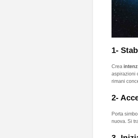
1- Stab
Crea
intenz
aspirazioni 
rimani conce
2- Acc
Porta simb
nuova. Si tr
3- Iniz