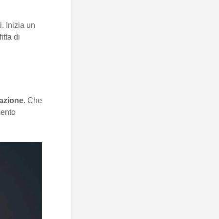
. Inizia un
tta di
lazione
. Che
mento