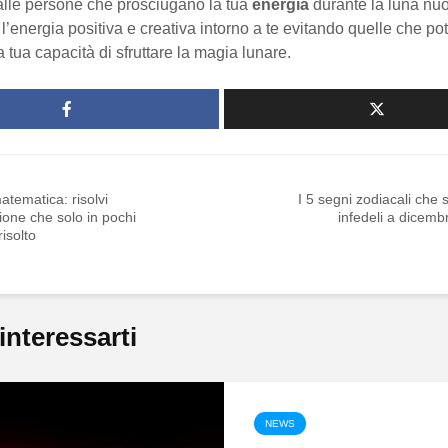
dalle persone che prosciugano la tua
energia
durante la luna nu
’energia positiva e creativa intorno a te evitando quelle che po
a tua capacità di sfruttare la magia lunare.
atematica: risolvi
I 5 segni zodiacali che
ione che solo in pochi
infedeli a dicem
isolto
interessarti
NEWS