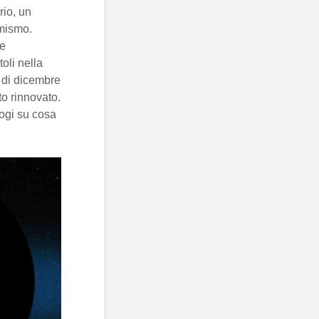
rio, un
imismo.
 e
oli nella
a di dicembre
to rinnovato.
logi su cosa