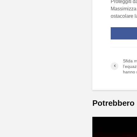
Proteggiti 
Massimizza l
ostacolare l
Sfida m
l’equaz
hanno r
Potrebbero 