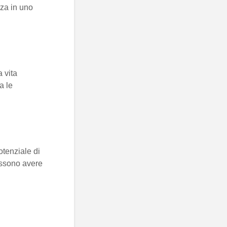
zza in uno
 vita
a le
tenziale di
ossono avere