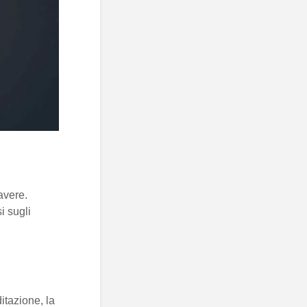
avere.
i sugli
itazione, la