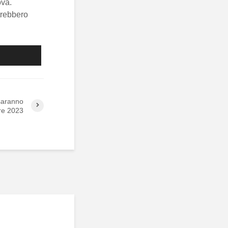
ova.
trebbero
 saranno
bre 2023