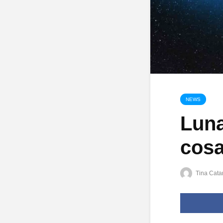
NEWS
Luna
cosa
Tina Catar