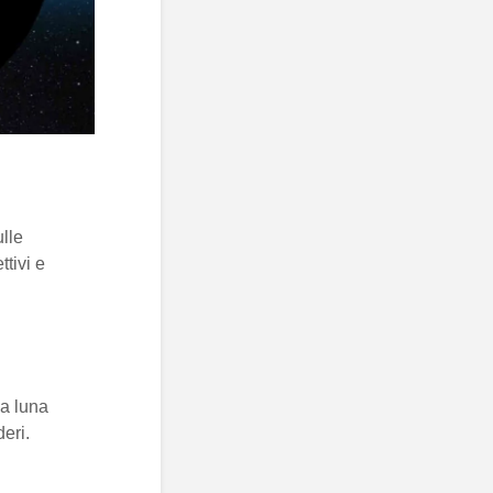
lle
tivi e
la luna
eri.