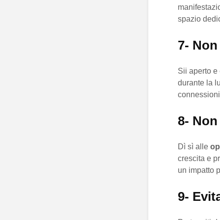
manifestazio
spazio dedic
7- Non
Sii aperto e
durante la l
connessioni 
8- Non 
Dì sì alle
op
crescita e p
un impatto po
9- Evit