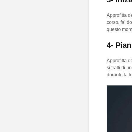
Approfitta de
corso, fai d
questo mome
4- Pia
Approfitta d
si tratti di
durante la 