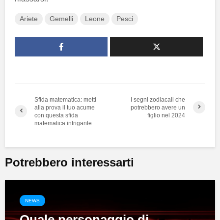
Ariete
Gemelli
Leone
Pesci
Sfida matematica: metti
I segni zodiacali che
alla prova il tuo acume
potrebbero avere un
con questa sfida
figlio nel 2024
matematica intrigante
Potrebbero interessarti
NEWS
Quale personaggio di