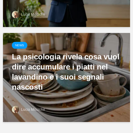
Lucia Micciche
NEWS
La psicologia rivela cosa vuol
dire accumulare i piatti nel
lavandino e i suoi segnali
nascosti
Lucia Micciche