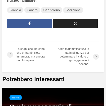
nucleo familiare.
Bilancia
Cancro
Capricorno
Scorpione
I 4 segni che indicano
Sfida matematica: usa la
che entrambi siete
tua intelligenza per
innamorati ma ancora
determinare il valore di
non lo sapete
ogni oggetto in 7
secondi
Potrebbero interessarti
NEWS