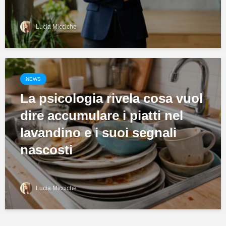
Lucia Micciche
NEWS
La psicologia rivela cosa vuol
dire accumulare i piatti nel
lavandino e i suoi segnali
nascosti
Lucia Micciche