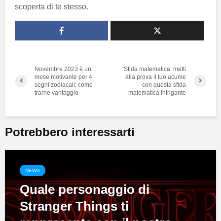
scoperta di te stesso.
Novembre 2023 è un
Sfida matematica: metti
mese motivante per 4
alla prova il tuo acume
segni zodiacali: come
con questa sfida
trarne vantaggio
matematica intrigante
Potrebbero interessarti
NEWS
Quale personaggio di
Stranger Things ti