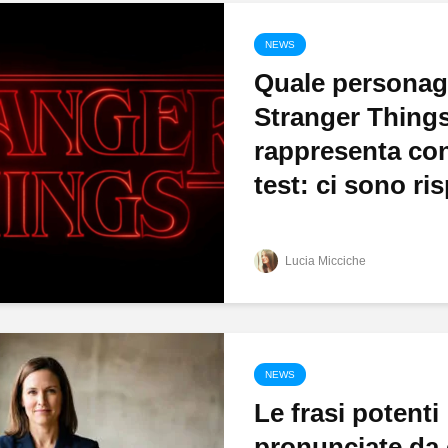
NEWS
Quale personag
Stranger Things
rappresenta con
test: ci sono ris
Lucia Micciche
NEWS
Le frasi potenti
pronunciate da 