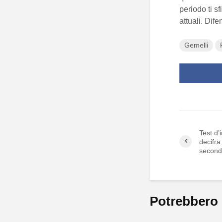
periodo ti s
attuali. Dif
Gemelli
Test d’
decifra
second
Potrebbero 