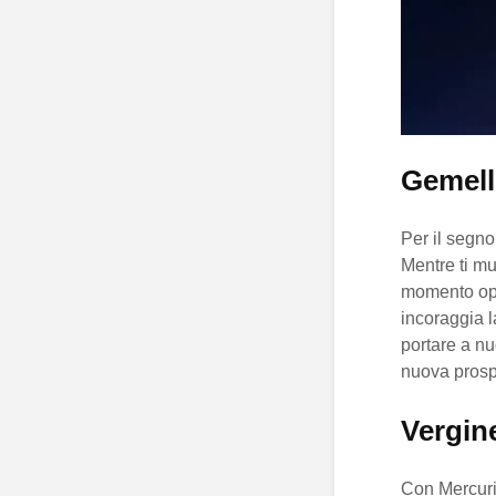
Gemell
Per il segno
Mentre ti mu
momento oppo
incoraggia l
portare a nu
nuova prosp
Vergin
Con Mercurio