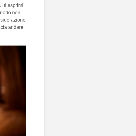
 ti esprimi
eriodo non
nsiderazione
ascia andare