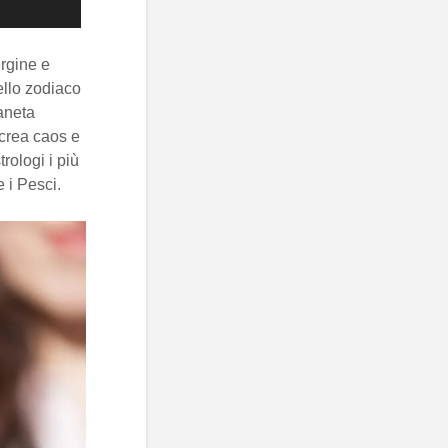
rgine e
ello zodiaco
aneta
 crea caos e
rologi i più
 i Pesci.