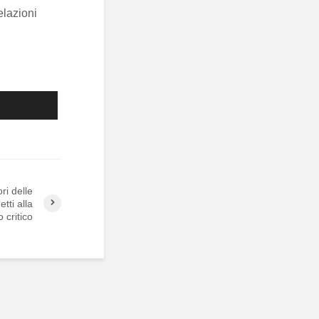
elazioni
ri delle
tti alla
 critico