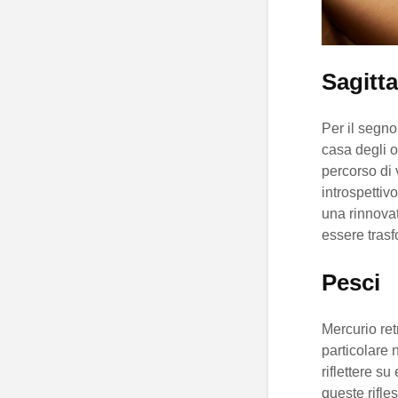
Sagitta
Per il segno
casa degli ob
percorso di 
introspettiv
una rinnovat
essere trasf
Pesci
Mercurio re
particolare 
riflettere s
queste rifle