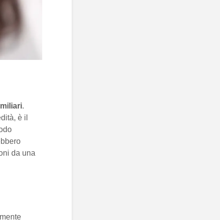
miliari
.
ità, è il
iodo
rebbero
ioni da una
amente