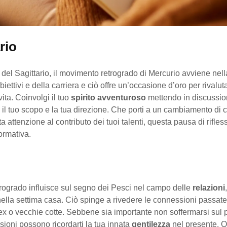
rio
 del Sagittario, il movimento retrogrado di Mercurio avviene nel
iettivi e della carriera e ciò offre un’occasione d’oro per rivaluta
vita. Coinvolgi il tuo
spirito avventuroso
mettendo in discussi
o il tuo scopo e la tua direzione. Che porti a un cambiamento di c
a attenzione al contributo dei tuoi talenti, questa pausa di rifle
ormativa.
trogrado influisce sul segno dei Pesci nel campo delle
relazioni
nella settima casa. Ciò spinge a rivedere le connessioni passate
u ex o vecchie cotte. Sebbene sia importante non soffermarsi sul 
ssioni possono ricordarti la tua innata
gentilezza
nel presente. 