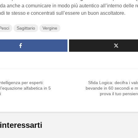
fida anche a comunicare in modo più autentico all’interno delle r
endi te stesso e concentrati sull’essere un buon ascoltatore.
Pesci
Sagittario
Vergine
intelligenza per esperti:
Sfida Logica: decifra i valo
 l’equazione alfabetica in 5
bevande in 60 secondi e me
i
prova il tuo pensiero
interessarti