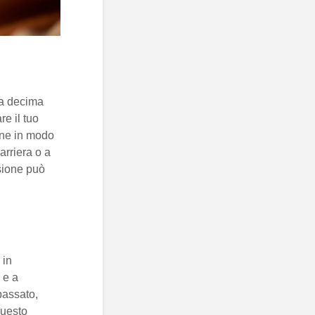
la decima
re il tuo
one in modo
arriera o a
ssione può
, in
 e a
passato,
Questo