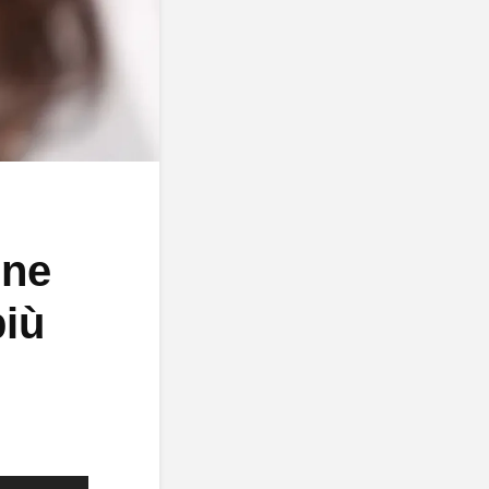
ine
più