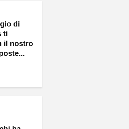
gio di
 ti
 il nostro
poste...
chi ha