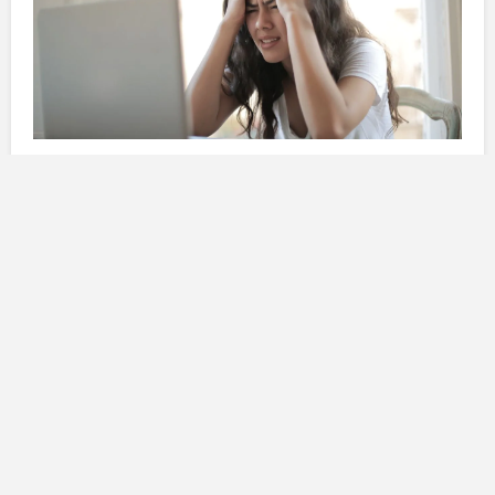
Ma anche in questo lo
zodiaco
e i suoi
segni
zodiacali
ci aiutano a profilare quelli che più degli altri,
sono soggetti ad
essere stressati
. Vuoi sapere se
anche il
tuo segno
è fra quelli che subiscono
maggiormente
lo stress
? Vediamo insieme quelli che
saltano più all’occhio
nello zodiaco.
Sei una donna che si stressa
facilmente?
Vergine
: Amiche della Vergine, siete talmente
perfezioniste
che siete la classica donna che si