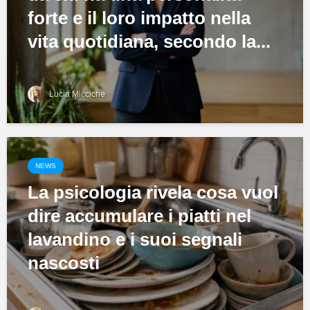
forte e il loro impatto nella
vita quotidiana, secondo la...
Lucia Micciche
NEWS
La psicologia rivela cosa vuol
dire accumulare i piatti nel
lavandino e i suoi segnali
nascosti