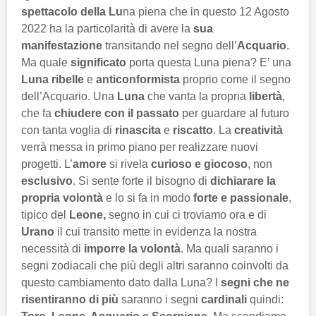
spettacolo della Lu
na piena che in questo 12 Agosto
2022 ha la particolarità di avere la
sua
manifestazione
transitando nel segno dell’
Acquario
.
Ma quale
significato
porta questa Luna piena? E’ una
Luna ribelle
e
anticonformista
proprio come il segno
dell’Acquario. Una
Luna
che vanta la propria
libertà
,
che fa
chiudere con il passato
per guardare al futuro
con tanta voglia di
rinascita
e
riscatto
. La
creatività
verrà messa in primo piano per realizzare nuovi
progetti. L’
amore
si rivela
curioso e giocoso
, non
esclusivo
. Si sente forte il bisogno di
dichiarare la
propria volontà
e lo si fa in modo
forte e passionale
,
tipico del
Leone,
segno in cui ci troviamo ora e di
Urano
il cui transito mette in evidenza la nostra
necessità di
imporre la volontà
. Ma quali saranno i
segni zodiacali che più degli altri saranno coinvolti da
questo cambiamento dato dalla Luna? I
segni che ne
risentiranno di più
saranno i segni
cardinali
quindi: