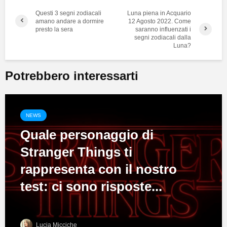
Questi 3 segni zodiacali
Luna piena in Acquario
amano andare a dormire
12 Agosto 2022. Come
presto la sera
saranno influenzati i
segni zodiacali dalla
Luna?
Potrebbero interessarti
NEWS
Quale personaggio di
Stranger Things ti
rappresenta con il nostro
test: ci sono risposte...
Lucia Micciche