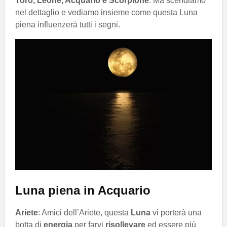
Toro, Leone, Acquario e Scorpione
. Ma scendiamo
nel dettaglio e vediamo insieme come questa Luna
piena influenzerà tutti i segni.
Luna piena in Acquario
Ariete
: Amici dell’Ariete, questa
Luna
vi porterà una
botta di
energia
per farvi
risollevare
ed essere più