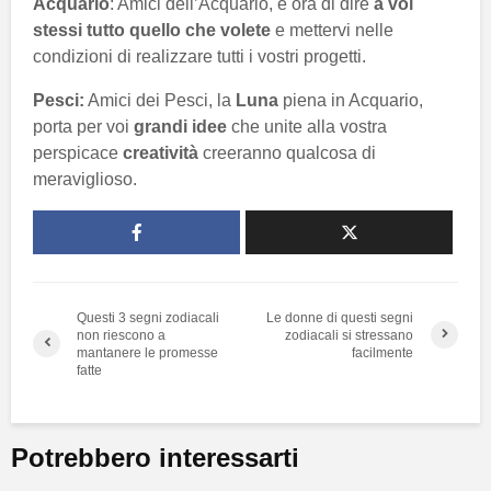
Acquario
: Amici dell’Acquario, è ora di dire
a voi
stessi tutto quello che volete
e mettervi nelle
condizioni di realizzare tutti i vostri progetti.
Pesci:
Amici dei Pesci, la
Luna
piena in Acquario,
porta per voi
grandi idee
che unite alla vostra
perspicace
creatività
creeranno qualcosa di
meraviglioso.
Questi 3 segni zodiacali
Le donne di questi segni
non riescono a
zodiacali si stressano
mantanere le promesse
facilmente
fatte
Potrebbero interessarti