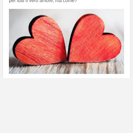
per tutti il vero amore, ma come?
Lavora sulla tua autostima
Innanzitutto devi aver fiducia nelle tue capacità.
Insomma, in maniera banale potremmo dire che se
non sei tu il primo ad amarti, come puoi pensare che
siano gli altri a farlo?
L’amor proprio è il primo passo
verso il vero amore.