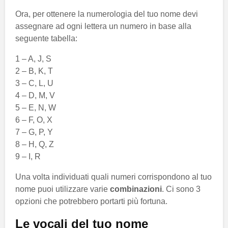
Ora, per ottenere la numerologia del tuo nome devi
assegnare ad ogni lettera un numero in base alla
seguente tabella:
1 – A, J, S
2 – B, K, T
3 – C, L, U
4 – D, M, V
5 – E, N, W
6 – F, O, X
7 – G, P, Y
8 – H, Q, Z
9 – I, R
Una volta individuati quali numeri corrispondono al tuo
nome puoi utilizzare varie
combinazioni
. Ci sono 3
opzioni che potrebbero portarti più fortuna.
Le vocali del tuo nome