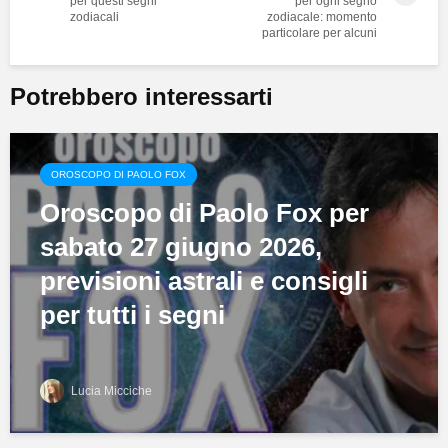
per questi segni
per ogni segno
zodiacali
zodiacale: momento
particolare per alcuni
Potrebbero interessarti
OROSCOPO DI PAOLO FOX
Oroscopo di Paolo Fox per
sabato 27 giugno 2026,
previsioni astrali e consigli
per tutti i segni
Lucia Micciche