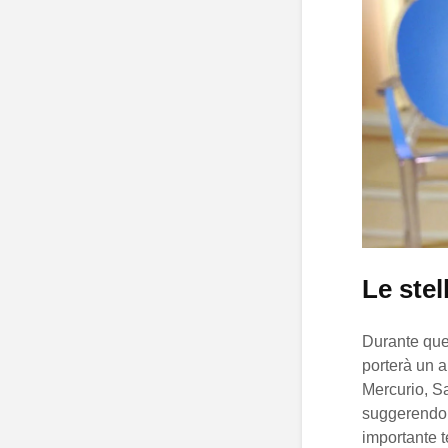
Le stel
Durante ques
porterà un a
Mercurio, Sa
suggerendo c
importante 