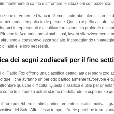
ile mantenere la calma e affrontare le situazioni con pazienza.
posizione di Venere e Urano in Gemelli potrebbe intensificare le
 aumentando l’empatia tra le persone. Questo aspetto astrale inv
i legami interpersonali e a coltivare relazioni più profonde e signi
Plutone in Acquario, ormai stabilitosi, lavora silenziosamente p
altruismo e consapevolezza sociale, incoraggiando un atteggi
 gli altri e le loro necessità.
ica dei segni zodiacali per il fine set
i di Paolo Fox offrono una classifica dettagliata dei segni zodiac
o quelli che avranno un periodo particolarmente favorevole e qu
ffrontare qualche difficoltà. Questa classifica è utile per orienta
 come le influenze astrali stanno modellando le esperienze qu
l Toro potrebbero sentirsi particolarmente ispirati e motivati, gr
 positivo del Sole. Allo stesso tempo, l’Ariete potrebbe trarre van