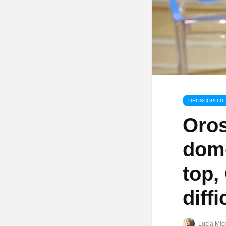
OROSCOPO DI
Oros
dome
top,
diffi
Lucia Mic