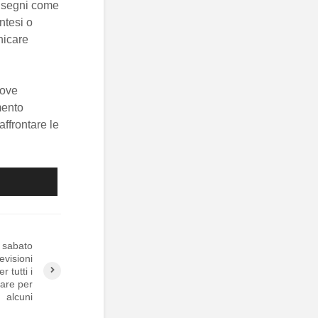
, segni come
ntesi o
nicare
uove
mento
affrontare le
 sabato
evisioni
r tutti i
are per
alcuni