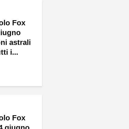
olo Fox
giugno
ni astrali
ti i...
olo Fox
4 giugno