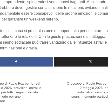
intraprendente, spingendosi verso nuovi traguardi. Al contrario
trebbero dover gestire con attenzione le relazioni, evitando mali
È fondamentale essere consapevoli delle proprie emozioni e comu
 per garantire un weekend sereno.
il fine settimana si presenta come un’opportunità per esplorare n
e rafforzare le relazioni. Con le giuste precauzioni e un atteggia
ni segno zodiacale può trarre vantaggio dalle influenze astrali e 
terminazione e grazia.
po di Paolo Fox per lunedì
Oroscopo di Paolo Fox per
o 2026, previsioni astrali e
2 maggio 2026, pr
 per tutti i segni: giornata
zodiacali e consigli pe
 lode per uno in
segni: momento particol
lare