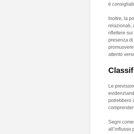
è consigliab
Inoltre, la 
relazionali,
riflettere su
presenza di 
promuovere 
attento verso
Classif
Le prevision
evidenziand
potrebbero a
comprendere
Segni come i
all’influsso