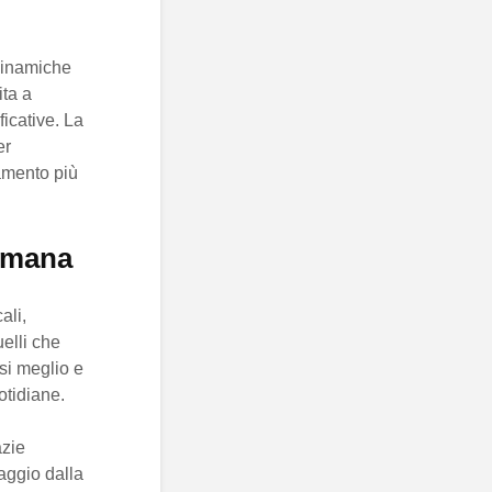
 dinamiche
ita a
ficative. La
er
amento più
timana
ali,
elli che
rsi meglio e
otidiane.
azie
taggio dalla