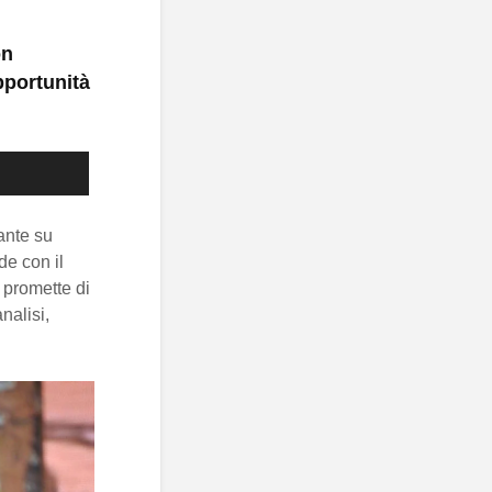
on
pportunità
ante su
de con il
 promette di
nalisi,