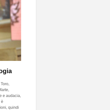
logia
 Toro,
Marte,
e e audacia,
 è
oni, quindi