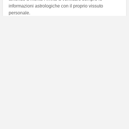
informazioni astrologiche con il proprio vissuto
personale.
Le previsioni astrologiche per
l’Ariete
La giornata per i nati sotto il segno dell’Ariete si
prospetta dinamica e ricca di opportunità. Gli astri