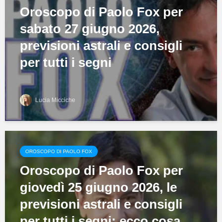
Oroscopo di Paolo Fox per
sabato 27 giugno 2026,
previsioni astrali e consigli
per tutti i segni
Lucia Micciche
OROSCOPO DI PAOLO FOX
Oroscopo di Paolo Fox per
giovedì 25 giugno 2026, le
previsioni astrali e consigli
per tutti i segni: ecco cosa...