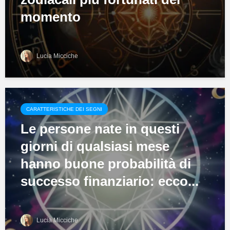
momento
Lucia Micciche
CARATTERISTICHE DEI SEGNI
Le persone nate in questi
giorni di qualsiasi mese
hanno buone probabilità di
successo finanziario: ecco...
Lucia Micciche