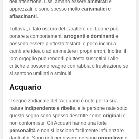
dell’attenzione. Essi amano essere
ammirati
e
apprezzati, e sono spesso molto
carismatici e
affascinanti
.
Tuttavia, il lato oscuro del carattere del Leone può
portare a comportamenti
arroganti e dominanti
e
possono essere piuttosto testardi e poco inclini a
cambiare idea o ad ammettere i propri errori. Inoltre, il
loro orgoglio può renderli piuttosto suscettibili alle
critiche e possono reagire con rabbia o frustrazione se
si sentono umiliati o sminuiti.
Acquario
Il segno zodiacale dell’Acquario è noto per la sua
natura
indipendente e ribelle
, e le persone nate sotto
questo segno sono spesso descritte come
originali
e
non conformiste. Gli Acquari hanno una forte
personalità
e non si lasciano facilmente influenzare
dagli altri. Sono noti per essere persone
orgogliose
e