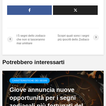
I 5 segni dello zodiaco
Scopri quali sono i segni
che non si lasceranno
più ipocriti dello Zodiaco
mai umiliare
Potrebbero interessarti
CARATTERISTICHE DEI SEGNI
Giove annuncia nuove
opportunità per i segni
zodiacali più fortunati del