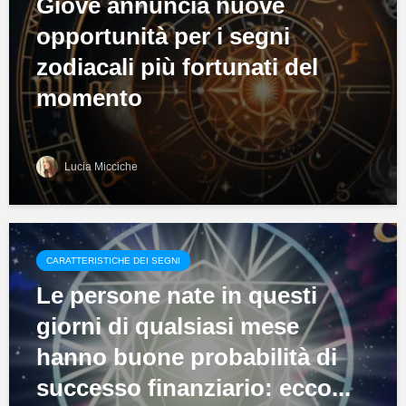
Giove annuncia nuove
opportunità per i segni
zodiacali più fortunati del
momento
Lucia Micciche
CARATTERISTICHE DEI SEGNI
Le persone nate in questi
giorni di qualsiasi mese
hanno buone probabilità di
successo finanziario: ecco...