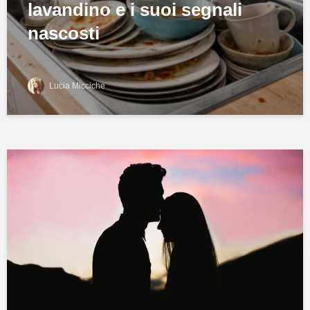
lavandino e i suoi segnali
nascosti
Lucia Micciche