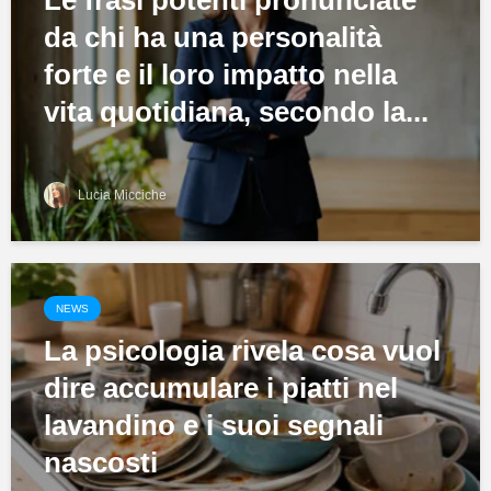
da chi ha una personalità
forte e il loro impatto nella
vita quotidiana, secondo la...
Lucia Micciche
NEWS
La psicologia rivela cosa vuol
dire accumulare i piatti nel
lavandino e i suoi segnali
nascosti