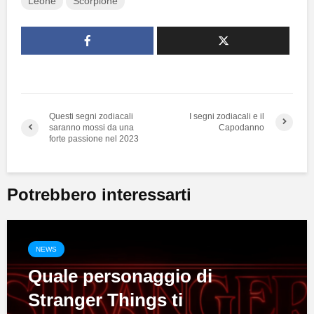
Leone
Scorpione
Questi segni zodiacali
I segni zodiacali e il
saranno mossi da una
Capodanno
forte passione nel 2023
Potrebbero interessarti
NEWS
Quale personaggio di
Stranger Things ti