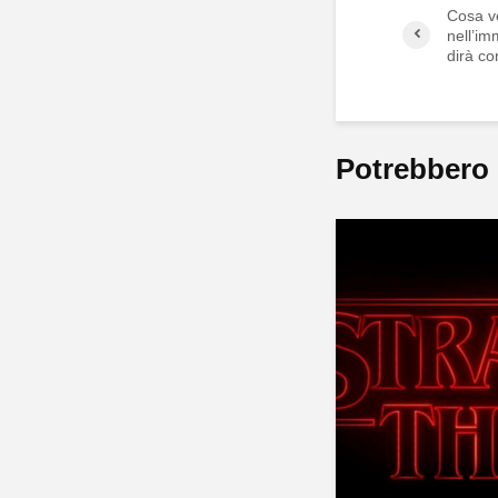
Cosa v
nell’im
dirà co
Potrebbero 