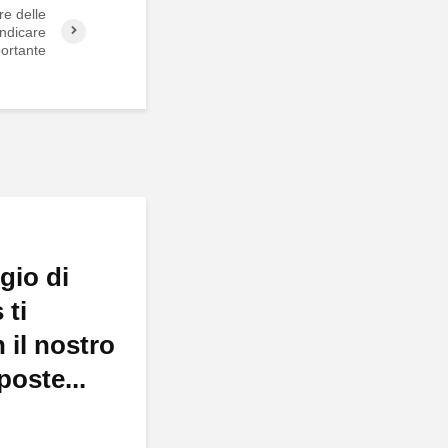
re delle
indicare
portante
gio di
 ti
 il nostro
poste...