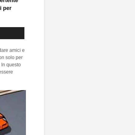
ertente
i per
dare amici e
non solo per
 In questo
 essere