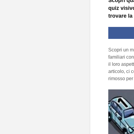
Scopri qu
quiz visiv
trovare la
Scopri un mo
familiari co
il loro aspe
articolo, ci
rimosso per 