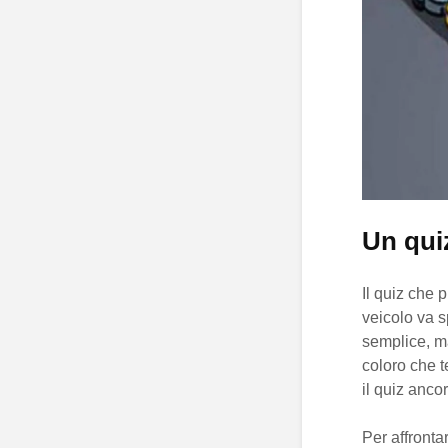
Un qui
Il quiz che 
veicolo va s
semplice, ma
coloro che t
il quiz anco
Per affronta