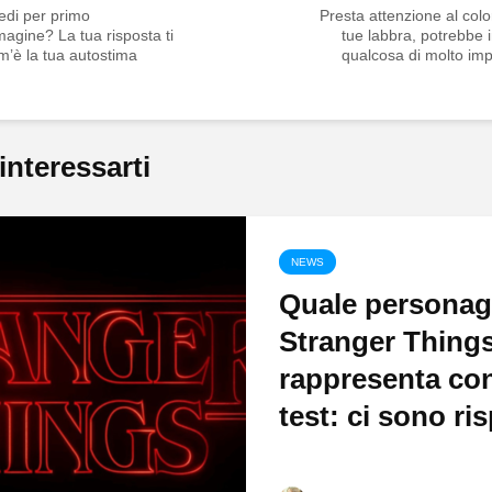
edi per primo
Presta attenzione al colo
magine? La tua risposta ti
tue labbra, potrebbe 
m’è la tua autostima
qualcosa di molto im
interessarti
NEWS
Quale personag
Stranger Things
rappresenta con
test: ci sono ris