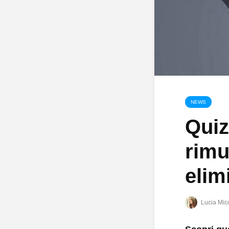
NEWS
Quiz
rimu
elim
Lucia Mic