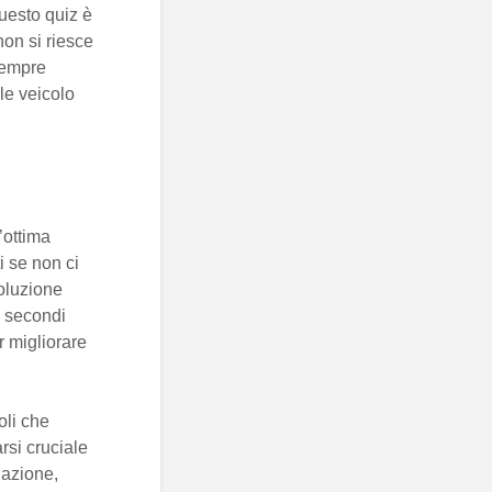
questo quiz è
non si riesce
 sempre
le veicolo
’ottima
i se non ci
soluzione
0 secondi
r migliorare
oli che
rsi cruciale
uazione,