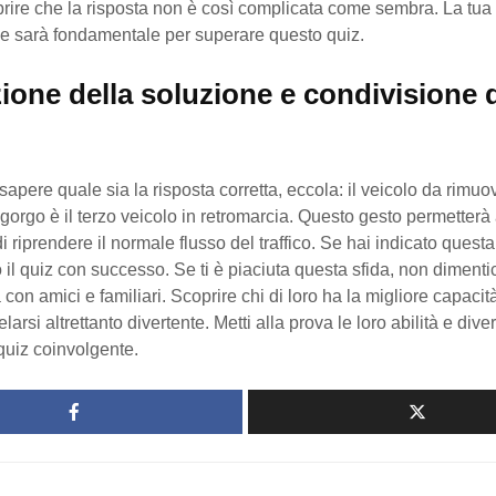
prire che la risposta non è così complicata come sembra. La tua 
e sarà fondamentale per superare questo quiz.
ione della soluzione e condivisione d
sapere quale sia la risposta corretta, eccola: il veicolo da rimuo
ngorgo è il terzo veicolo in retromarcia. Questo gesto permetterà a 
 di riprendere il normale flusso del traffico. Se hai indicato quest
 il quiz con successo. Se ti è piaciuta questa sfida, non dimenti
 con amici e familiari. Scoprire chi di loro ha la migliore capacit
larsi altrettanto divertente. Metti alla prova le loro abilità e diverti
quiz coinvolgente.