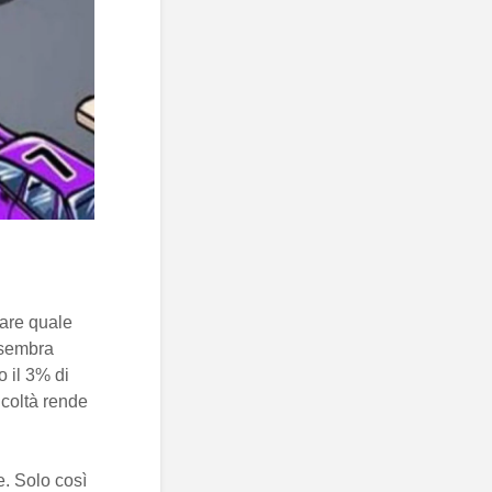
nare quale
e sembra
o il 3% di
icoltà rende
e. Solo così