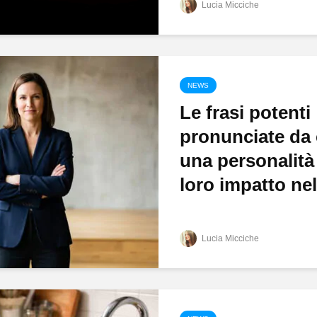
Lucia Micciche
NEWS
Le frasi potenti
pronunciate da 
una personalità 
loro impatto nell
Lucia Micciche