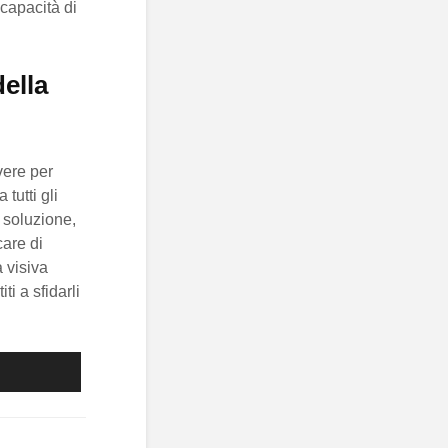
capacità di
ella
vere per
tutti gli
a soluzione,
care di
à visiva
ti a sfidarli