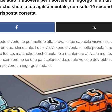
ale auto rimuovere per risolvere un ingorgo in un div
o che sfida la tua agilità mentale, con solo 10 second
 risposta corretta.
do divertente per mettere alla prova le tue capacità visive e sfi
n un quiz stimolante. I quiz visivi sono diventati molto popolari, 
tto ludico, ma anche perché aiutano a mantenere attiva la mente.
 concentreremo su una particolare sfida: quale veicolo dovrebbe
risolvere un ingorgo stradale.