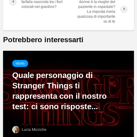
farfalla nascosta tra i fiori
donne è la moglie del
colorati nel giardino?
paziente in ospedale?
La risposta rivela
qualcosa di importante
su di te
Potrebbero interessarti
NEWS
Quale personaggio di
Stranger Things ti
rappresenta con il nostro
test: ci sono risposte...
Lucia Micciche