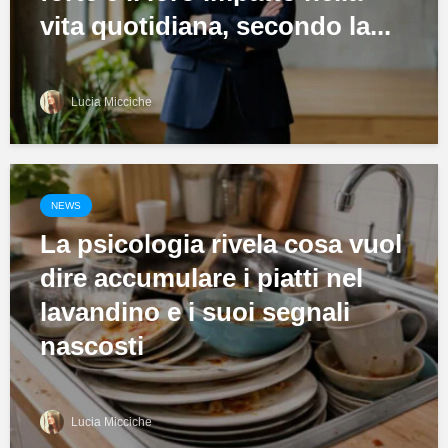
vita quotidiana, secondo la...
Lucia Micciche
NEWS
La psicologia rivela cosa vuol
dire accumulare i piatti nel
lavandino e i suoi segnali
nascosti
Lucia Micciche